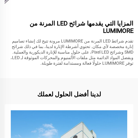
المزايا التي يقدمها شرائح LED المرنة من
LUMIMORE
تقدم شرائط LED المرنة من LUMIMORE مرونة تتيح لك إنشاء تصاميم
إنارة مخصصة لأي مكان. تحتوي أشرطة الإنارة لدينا، بما في ذلك شرائح
SMD وشرائح Pixel LED، على حلول مناسبة للإنارة الديكورية والعملية.
وبفضل المواد الدائمة مثل ملفات الألمنيوم والمحركات الموثوقة لـ LED،
توفر LUMIMORE حلولًا فعالة ومستدامة لفترة طويلة.
لدينا أفضل الحلول لعملك