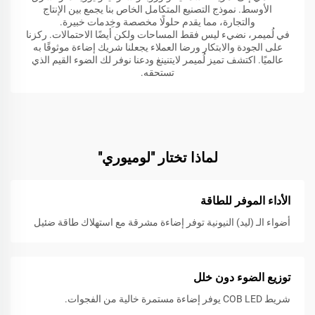
الأوسط. نموذج التصنيع المتكامل الخاص بنا يجمع بين الإنتاج
والتجارة، مما يقدم حلولًا مخصصة وخِدمات خبيرة.
في لُميمر، نضيء ليس فقط المساحات ولكن أيضًا الاحتمالات. ركزنا
على الجودة والابتكار ورضا العملاء يجعلنا شريك إضاءة موثوقًا به
عالميًا. اكتشف تميز لُميمر لايتنينغ ودعنا نوفر لك الضوء القيم الذي
تستحقه.
لماذا تختار "لوميوري"
الأداء الموفر للطاقة
أضواء الـ (ليد) النيونية توفر إضاءة مشرقة مع استهلاك طاقة ضئيل
توزيع الضوء دون خلل
شريط COB LED يوفر إضاءة مستمرة خالية من الفجوات.