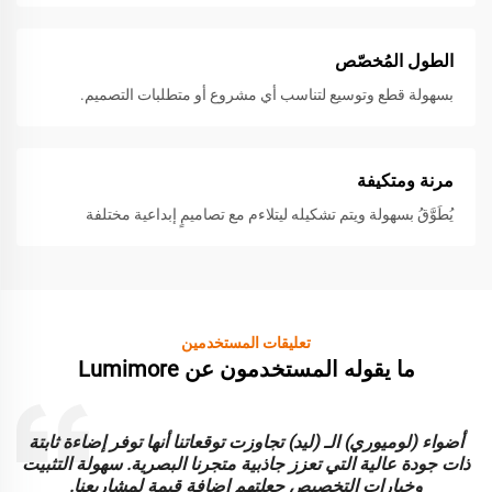
الطول المُخصّص
بسهولة قطع وتوسيع لتناسب أي مشروع أو متطلبات التصميم.
مرنة ومتكيفة
يُطَوَّقُ بسهولة ويتم تشكيله ليتلاءم مع تصاميمٍ إبداعية مختلفة
تعليقات المستخدمين
ما يقوله المستخدمون عن Lumimore
أضواء (لوميوري) الـ (ليد) تجاوزت توقعاتنا أنها توفر إضاءة ثابتة
ا
ذات جودة عالية التي تعزز جاذبية متجرنا البصرية. سهولة التثبيت
و
وخيارات التخصيص جعلتهم إضافة قيمة لمشاريعنا.