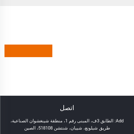
اتصل
Add: الطابق 3ف، المبنى رقم 1، منطقة شينغشوان الصناعية،
طريق شيلونغ، شييان، شنتشن 518108، الصين