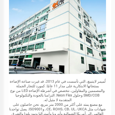
لُميمر لايتنينغ، التي تأسست في عام 2013، قد غيرت صناعة الإضاءة
بمنتجاتها الابتكارية على مدار 11 عامًا. كمورد للتجار الجملة
والمصممين والمقاولين، نتخصص في أشرطة الإضاءة LED من نوع
SMD/COB وحلول Neon Flex. التزامنا بالجودة والتكنولوجيا
المتقدمة لا مثيل له.
مع مصنع يمتد على أكثر من 2000 متر مربع، نحن حاصلون على
شهادات مثل CE، ROHS، CB، UL، UKCA، وISO9001. يصل تواجدنا
العالمي إلى أمريكا الشمالية وأوروبا وأستراليا ونيوزيلندا والشرق