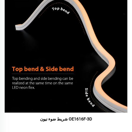
OE1616F-3D شريط ضوء نيون