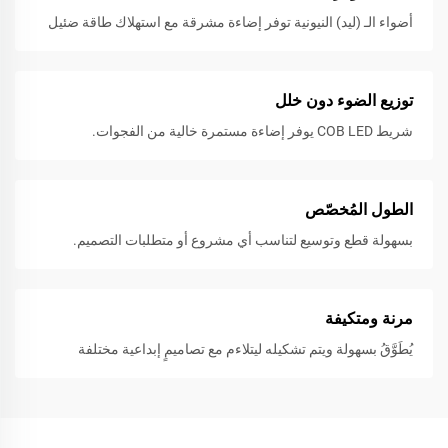
أضواء الـ (ليد) النيونية توفر إضاءة مشرقة مع استهلاك طاقة ضئيل
توزيع الضوء دون خلل
شريط COB LED يوفر إضاءة مستمرة خالية من الفجوات.
الطول المُخصّص
بسهولة قطع وتوسيع لتناسب أي مشروع أو متطلبات التصميم.
مرنة ومتكيفة
يُطَوَّقُ بسهولة ويتم تشكيله ليتلاءم مع تصاميمٍ إبداعية مختلفة