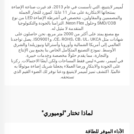
لُميمر لايتنينغ، التي تأسست في عام 2013، قد غيرت صناعة الإضاءة
بمنتجاتها الابتكارية على مدار 11 عامًا. كمورد للتجار الجملة
والمصممين والمقاولين، نتخصص في أشرطة الإضاءة LED من نوع
SMD/COB وحلول Neon Flex. التزامنا بالجودة والتكنولوجيا
المتقدمة لا مثيل له.
مع مصنع يمتد على أكثر من 2000 متر مربع، نحن حاصلون على
شهادات مثل CE، ROHS، CB، UL، UKCA، وISO9001. يصل تواجدنا
العالمي إلى أمريكا الشمالية وأوروبا وأستراليا ونيوزيلندا والشرق
الأوسط. نموذج التصنيع المتكامل الخاص بنا يجمع بين الإنتاج
والتجارة، مما يقدم حلولًا مخصصة وخِدمات خبيرة.
في لُميمر، نضيء ليس فقط المساحات ولكن أيضًا الاحتمالات. ركزنا
على الجودة والابتكار ورضا العملاء يجعلنا شريك إضاءة موثوقًا به
عالميًا. اكتشف تميز لُميمر لايتنينغ ودعنا نوفر لك الضوء القيم الذي
تستحقه.
لماذا تختار "لوميوري"
الأداء الموفر للطاقة