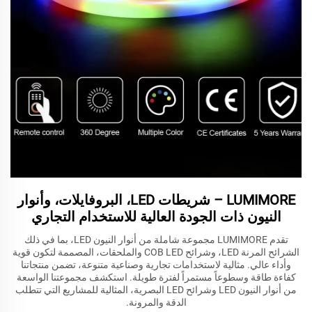
LUMIMORE – شريطات LED، البروفايلات، وأنوار
النيون ذات الجودة العالية للاستخدام التجاري
تقدم LUMIMORE مجموعة شاملة من أنوار النيون LED، بما في ذلك
الشرائح المرنة LED، وشرائح COB LED والملحقات، المصممة لتكون قوية
وأداء عالي. مثالية لاستخدامات تجارية وصناعية متنوعة، تضمن منتجاتنا
كفاءة طاقة وسطوعاً مستمراً لفترة طويلة. استكشف مجموعتنا الواسعة
من أنوار النيون LED وشرائح LED البصرية، المثالية للمشاريع التي تتطلب
الدقة والمرونة.