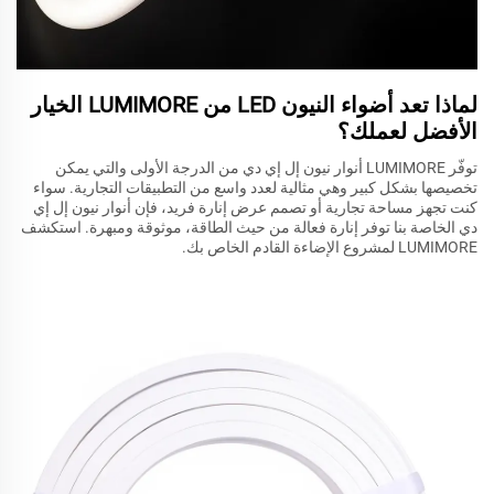
لماذا تعد أضواء النيون LED من LUMIMORE الخيار
الأفضل لعملك؟
توفّر LUMIMORE أنوار نيون إل إي دي من الدرجة الأولى والتي يمكن
تخصيصها بشكل كبير وهي مثالية لعدد واسع من التطبيقات التجارية. سواء
كنت تجهز مساحة تجارية أو تصمم عرض إنارة فريد، فإن أنوار نيون إل إي
دي الخاصة بنا توفر إنارة فعالة من حيث الطاقة، موثوقة ومبهرة. استكشف
LUMIMORE لمشروع الإضاءة القادم الخاص بك.