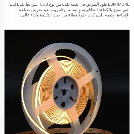
LUMIMORE تقود الطريق في تقنية LED من نوع COB. شرائط LED لدينا
التي تتميز بالكفاءة الطاقوية، والمتانة، والمرونة تعيد تعريف صناعة
الإضاءة، وتقدم للشركات حلولًا فعالة من حيث التكلفة وأداء عالي.