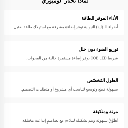
لماذا تختار "لوميوري"
الأداء الموفر للطاقة
أضواء الـ (ليد) النيونية توفر إضاءة مشرقة مع استهلاك طاقة ضئيل
توزيع الضوء دون خلل
شريط COB LED يوفر إضاءة مستمرة خالية من الفجوات.
الطول المُخصّص
بسهولة قطع وتوسيع لتناسب أي مشروع أو متطلبات التصميم.
مرنة ومتكيفة
يُطَوَّقُ بسهولة ويتم تشكيله ليتلاءم مع تصاميمٍ إبداعية مختلفة