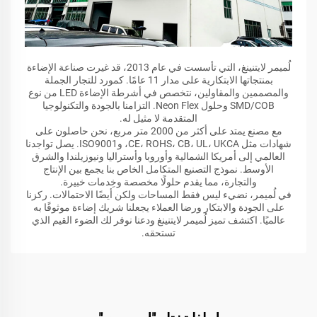
لُميمر لايتنينغ، التي تأسست في عام 2013، قد غيرت صناعة الإضاءة
بمنتجاتها الابتكارية على مدار 11 عامًا. كمورد للتجار الجملة
والمصممين والمقاولين، نتخصص في أشرطة الإضاءة LED من نوع
SMD/COB وحلول Neon Flex. التزامنا بالجودة والتكنولوجيا
المتقدمة لا مثيل له.
مع مصنع يمتد على أكثر من 2000 متر مربع، نحن حاصلون على
شهادات مثل CE، ROHS، CB، UL، UKCA، وISO9001. يصل تواجدنا
العالمي إلى أمريكا الشمالية وأوروبا وأستراليا ونيوزيلندا والشرق
الأوسط. نموذج التصنيع المتكامل الخاص بنا يجمع بين الإنتاج
والتجارة، مما يقدم حلولًا مخصصة وخِدمات خبيرة.
في لُميمر، نضيء ليس فقط المساحات ولكن أيضًا الاحتمالات. ركزنا
على الجودة والابتكار ورضا العملاء يجعلنا شريك إضاءة موثوقًا به
عالميًا. اكتشف تميز لُميمر لايتنينغ ودعنا نوفر لك الضوء القيم الذي
تستحقه.