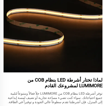
لماذا تختار أشرطة LED بنظام COB من
LUMIMORE لمشروعك القادم
توفر أشرطة LED بنظام COB من LUMIMORE حلاً فعالاً ومتنوعاً لتلبية
جميع احتياجاتك. سواء كنت تضيء مساحة تجارية أو تضيف لمسة إبداعية
إلى المنزل، فإن أشرطتنا تقدم سطوعاً عالي الجودة و توفيراً في الطاقة.