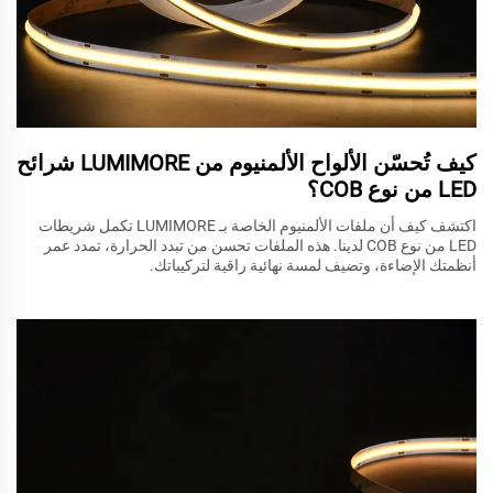
كيف تُحسّن الألواح الألمنيوم من LUMIMORE شرائح
LED من نوع COB؟
اكتشف كيف أن ملفات الألمنيوم الخاصة بـ LUMIMORE تكمل شريطات
LED من نوع COB لدينا. هذه الملفات تحسن من تبدد الحرارة، تمدد عمر
أنظمتك الإضاءة، وتضيف لمسة نهائية راقية لتركيباتك.