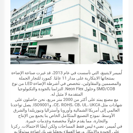
لُميمر لايتنينغ، التي تأسست في عام 2013، قد غيرت صناعة الإضاءة
بمنتجاتها الابتكارية على مدار 11 عامًا. كمورد للتجار الجملة
والمصممين والمقاولين، نتخصص في أشرطة الإضاءة LED من نوع
SMD/COB وحلول Neon Flex. التزامنا بالجودة والتكنولوجيا
المتقدمة لا مثيل له.
مع مصنع يمتد على أكثر من 2000 متر مربع، نحن حاصلون على
شهادات مثل CE، ROHS، CB، UL، UKCA، وISO9001. يصل تواجدنا
العالمي إلى أمريكا الشمالية وأوروبا وأستراليا ونيوزيلندا والشرق
الأوسط. نموذج التصنيع المتكامل الخاص بنا يجمع بين الإنتاج
والتجارة، مما يقدم حلولًا مخصصة وخِدمات خبيرة.
في لُميمر، نضيء ليس فقط المساحات ولكن أيضًا الاحتمالات. ركزنا
على الجودة والابتكار ورضا العملاء يجعلنا شريك إضاءة موثوقًا به