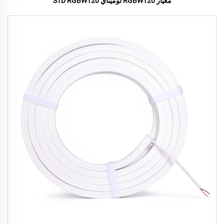
معيار RGBW120 لوميتاي STD RGBW120