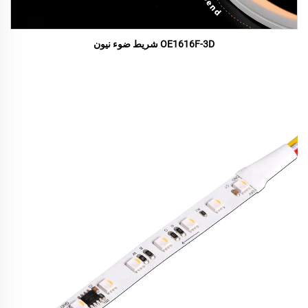
OE1616F-3D شريط ضوء نيون