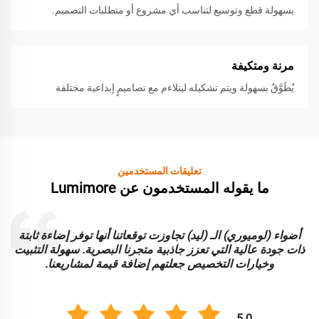
بسهولة قطع وتوسيع لتناسب أي مشروع أو متطلبات التصميم.
مرنة ومتكيفة
يُطَوَّقُ بسهولة ويتم تشكيله ليتلاءم مع تصاميمٍ إبداعية مختلفة
تعليقات المستخدمين
ما يقوله المستخدمون عن Lumimore
أضواء (لوميوري) الـ (ليد) تجاوزت توقعاتنا أنها توفر إضاءة ثابتة
ا
ذات جودة عالية التي تعزز جاذبية متجرنا البصرية. سهولة التثبيت
و
وخيارات التخصيص جعلتهم إضافة قيمة لمشاريعنا.
5.0