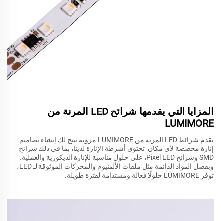
المزايا التي يقدمها شرائح LED المرنة من
LUMIMORE
تقدم شرائط LED المرنة من LUMIMORE مرونة تتيح لك إنشاء تصاميم
إنارة مخصصة لأي مكان. تحتوي أشرطة الإنارة لدينا، بما في ذلك شرائح
SMD وشرائح Pixel LED، على حلول مناسبة للإنارة الديكورية والعملية.
وبفضل المواد الدائمة مثل ملفات الألمنيوم والمحركات الموثوقة لـ LED،
توفر LUMIMORE حلولًا فعالة ومستدامة لفترة طويلة.