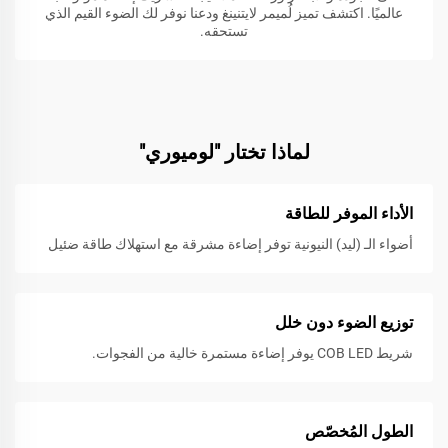
عالميًا. اكتشف تميز لُميمر لايتنينغ ودعنا نوفر لك الضوء القيم الذي
تستحقه.
لماذا تختار "لوميوري"
الأداء الموفر للطاقة
أضواء الـ (ليد) النيونية توفر إضاءة مشرقة مع استهلاك طاقة ضئيل
توزيع الضوء دون خلل
شريط COB LED يوفر إضاءة مستمرة خالية من الفجوات.
الطول المُخصّص