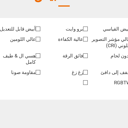
يض القياسي
برو وايت
أبيض قابل للتعديل
لي مؤشر التصوير
عالية الكفاءة
عالي اللومين
لوني (CRI)
ون لحام
فائق الرقة
هسي ال & طيف
كامل
ف إلى دافئ
زغ زغ
مقاومة صونا
RGBT