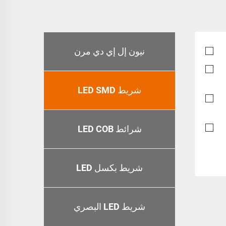
نيون إل إي دي مرن
شريط LED SMD
شرائط LED COB
شريط بكسل LED
شريط LED البصري