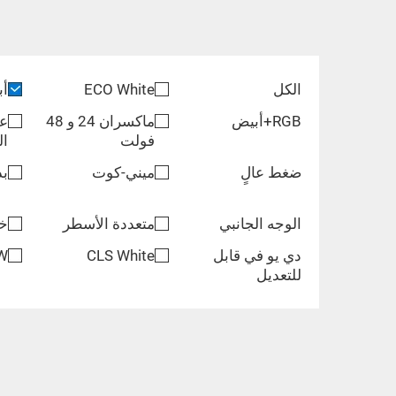
الكل
ECO White
أب
RGB+أبيض
ماكسران 24 و 48
عا
فولت
ال
ضغط عالٍ
ميني-كوت
بد
الوجه الجانبي
متعددة الأسطر
خف
دي يو في قابل
CLS White
W
للتعديل