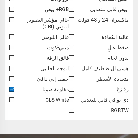
أبيض قابل للتعديل
RGB+أبيض
ماكسران 24 و 48 فولت
عالي مؤشر التصوير
اللوني (CRI)
عالية الكفاءة
عالي اللومين
ضغط عالٍ
ميني-كوت
بدون لحام
فائق الرقة
هسي ال & طيف كامل
الوجه الجانبي
متعددة الأسطر
خفف إلى دافئ
زغ زغ
مقاومة صونا
دي يو في قابل للتعديل
CLS White
RGBTW