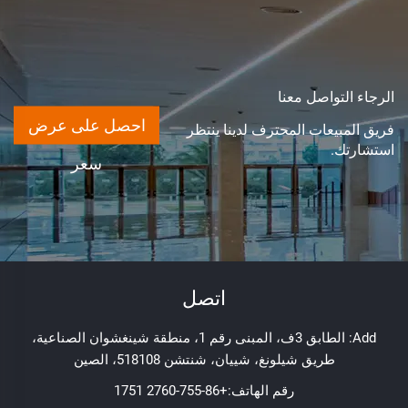
الرجاء التواصل معنا
احصل على عرض
فريق المبيعات المحترف لدينا ينتظر
استشارتك.
سعر
اتصل
Add: الطابق 3ف، المبنى رقم 1، منطقة شينغشوان الصناعية،
طريق شيلونغ، شييان، شنتشن 518108، الصين
رقم الهاتف:
+86-755-2760 1751