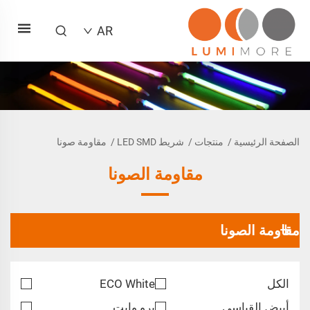
AR
الصفحة الرئيسية
/
منتجات
/
شريط LED SMD
/
مقاومة صونا
مقاومة الصونا
مقاومة الصونا
الكل
ECO White
أبيض القياسي
برو وايت