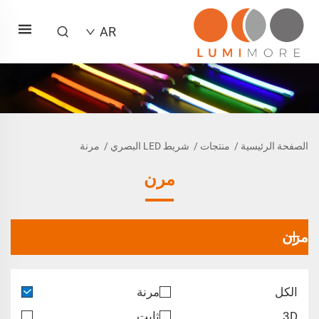
AR
الصفحة الرئيسية
/
منتجات
/
شريط LED البصري
/
مرنة
مرن
مرن
الكل
مرنة
3D
ثابت