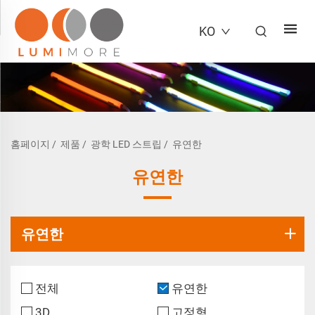
KO
홈페이지
/
제품
/
광학 LED 스트립
/
유연한
유연한
유연한
전체
유연한
3D
고정형