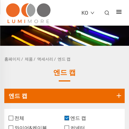
KO
홈페이지
/
제품
/
액세서리
/
엔드 캡
엔드 캡
엔드 캡
전체
엔드 캡
와이어&케이블
커넥터