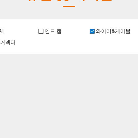
체
엔드 캡
와이어&케이블
 커넥터