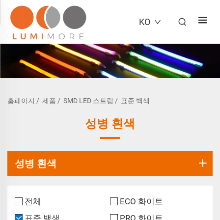
KO
홈페이지
/
제품
/
SMD LED 스트립
/
표준 백색
성병 흰색
성병 흰색
전체
ECO 화이트
표준 백색
PRO 화이트