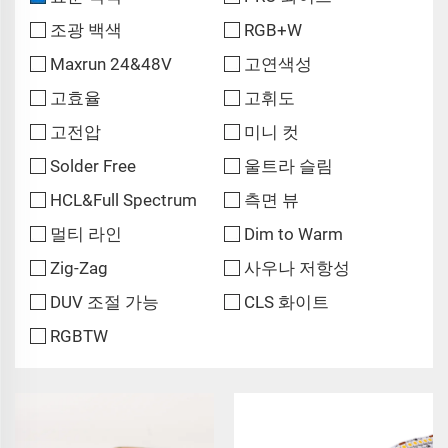
조광 백색
RGB+W
Maxrun 24&48V
고연색성
고효율
고휘도
고전압
미니 컷
Solder Free
울트라 슬림
HCL&Full Spectrum
측면 뷰
멀티 라인
Dim to Warm
Zig-Zag
사우나 저항성
DUV 조절 가능
CLS 화이트
RGBTW