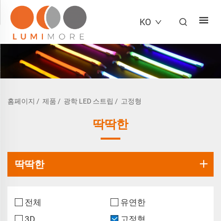
KO
홈페이지
/
제품
/
광학 LED 스트립
/
고정형
딱딱한
딱딱한
전체
유연한
3D
고정형