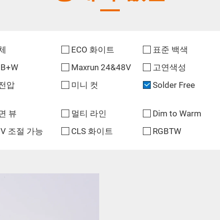
체
ECO 화이트
표준 백색
GB+W
Maxrun 24&48V
고연색성
전압
미니 컷
Solder Free
면 뷰
멀티 라인
Dim to Warm
UV 조절 가능
CLS 화이트
RGBTW