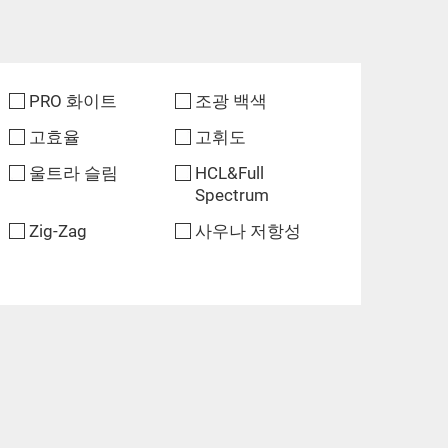
PRO 화이트
조광 백색
고효율
고휘도
울트라 슬림
HCL&Full
Spectrum
Zig-Zag
사우나 저항성