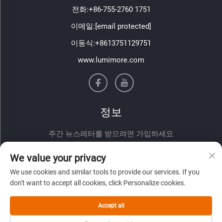
전화:
+86-755-2760 1751
이메일:
[email protected]
이동식:
+8613751129751
www.lumimore.com
정보
주간 뉴스레터를 받으려면 가입하세요
We value your privacy
We use cookies and similar tools to provide our services. If you
don't want to accept all cookies, click Personalize cookies.
Accept all
제출