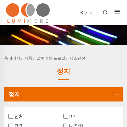
KO
홈페이지
/
제품
/
알루미늄 프로필
/
서스펜션
정지
정지
전체
미니
표면
내장형