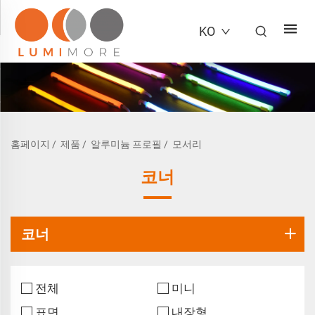
KO
홈페이지
/
제품
/
알루미늄 프로필
/
모서리
코너
코너
전체
미니
표면
내장형