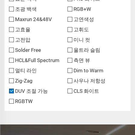
조광 백색
RGB+W
Maxrun 24&48V
고연색성
고효율
고휘도
고전압
미니 컷
Solder Free
울트라 슬림
HCL&Full Spectrum
측면 뷰
멀티 라인
Dim to Warm
Zig-Zag
사우나 저항성
DUV 조절 가능
CLS 화이트
RGBTW