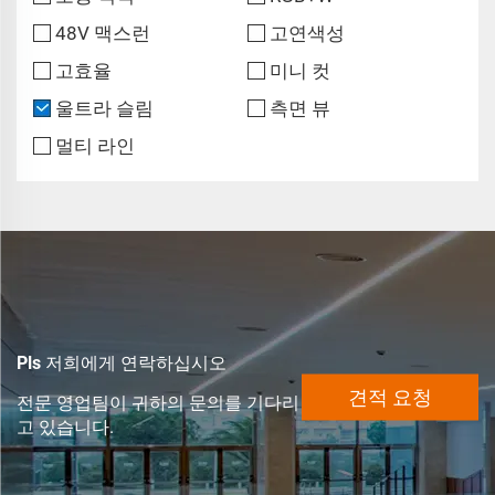
48V 맥스런
고연색성
고효율
미니 컷
울트라 슬림
측면 뷰
멀티 라인
Pls 저희에게 연락하십시오
견적 요청
전문 영업팀이 귀하의 문의를 기다리
고 있습니다.