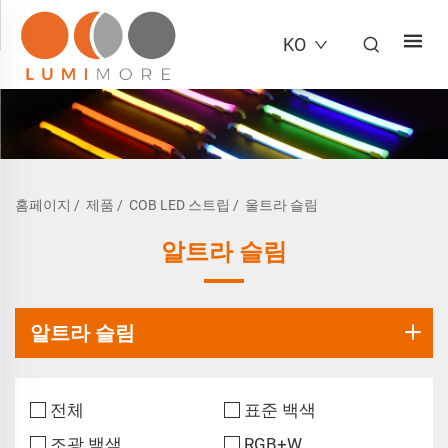
KO
홈페이지
/
제품
/
COB LED 스트립
/
울트라 슬림
알트라 슬림
알트라 슬림
전체
표준 백색
조광 백색
RGB+W