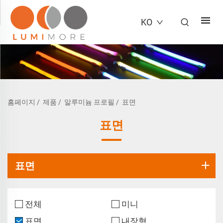
KO
홈페이지
/
제품
/
알루미늄 프로필
/
표면
표면
표면
전체
미니
표면
내장형