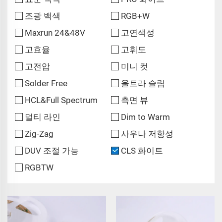
조광 백색
RGB+W
Maxrun 24&48V
고연색성
고효율
고휘도
고전압
미니 컷
Solder Free
울트라 슬림
HCL&Full Spectrum
측면 뷰
멀티 라인
Dim to Warm
Zig-Zag
사우나 저항성
DUV 조절 가능
CLS 화이트
RGBTW