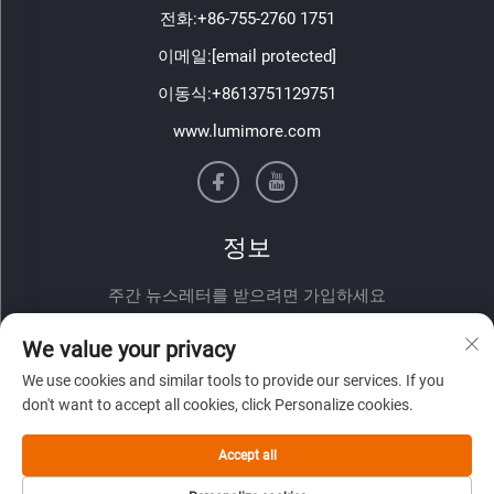
전화:
+86-755-2760 1751
이메일:
[email protected]
이동식:
+8613751129751
www.lumimore.com
정보
주간 뉴스레터를 받으려면 가입하세요
We value your privacy
We use cookies and similar tools to provide our services. If you
don't want to accept all cookies, click Personalize cookies.
Accept all
제출