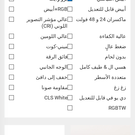
أبيض قابل للتعديل
RGB+أبيض
ماكسران 24 و 48 فولت
عالي مؤشر التصوير
اللوني (CRI)
عالية الكفاءة
عالي اللومين
ضغط عالٍ
ميني-كوت
بدون لحام
فائق الرقة
هسي ال & طيف كامل
الوجه الجانبي
متعددة الأسطر
خفف إلى دافئ
زغ زغ
مقاومة صونا
دي يو في قابل للتعديل
CLS White
RGBTW