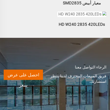
معيار أبيض SMD2835
120leds/m
HD W240 2835 420LEDs
الرجاء التواصل معنا
احصل على عرض
فريق المبيعات المحترف لدينا ينتظر
استشارتك.
سعر