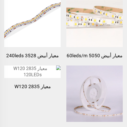
معيار أبيض 5050 60leds/m
معيار أبيض 3528 240leds
شريط ضوئي LED
معيار W120 2835
120LEDs