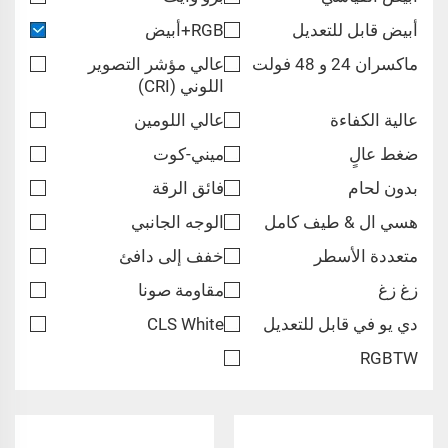
أبيض قابل للتعديل
RGB+أبيض
ماكسران 24 و 48 فولت
عالي مؤشر التصوير
اللوني (CRI)
عالية الكفاءة
عالي اللومين
ضغط عالٍ
ميني-كوت
بدون لحام
فائق الرقة
هسي ال & طيف كامل
الوجه الجانبي
متعددة الأسطر
خفف إلى دافئ
زغ زغ
مقاومة صونا
دي يو في قابل للتعديل
CLS White
RGBTW