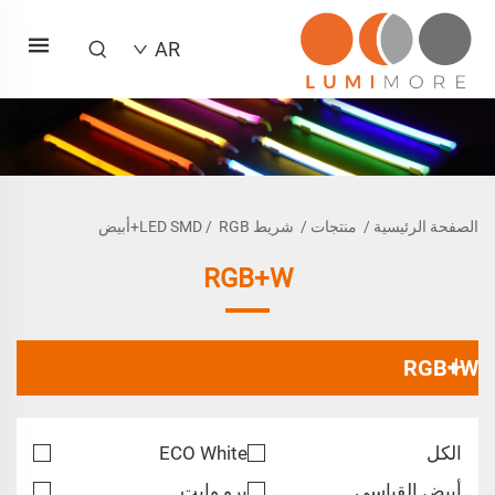
AR
الصفحة الرئيسية
/
منتجات
/
شريط LED SMD
RGB+أبيض
/
RGB+W
RGB+W
الكل
ECO White
أبيض القياسي
برو وايت