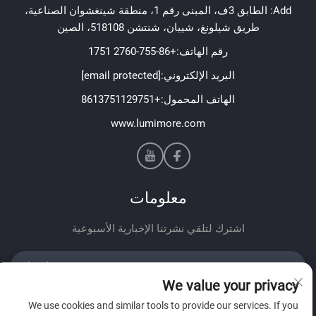
Add: الطابق 3ف، المبنى رقم 1، منطقة شينغشوان الصناعية،
طريق شيلونغ، شييان، شنتشن 518108، الصين
رقم الهاتف:
+86-755-2760 1751
البريد الإلكتروني:
[email protected]
الهاتف المحمول:
+8613751129751
www.lumimore.com
معلومات
اشترك لتلقي نشرتنا الإخبارية الأسبوعية
We value your privacy
We use cookies and similar tools to provide our services. If you