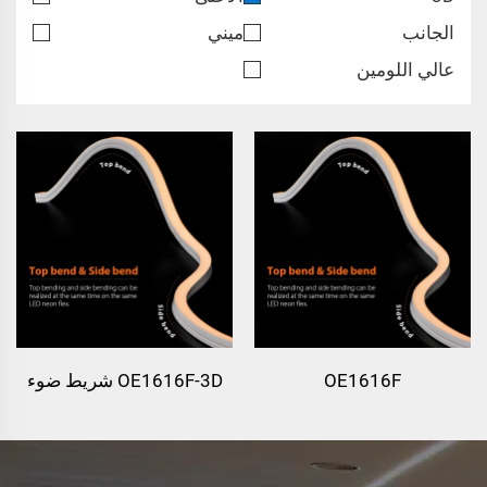
الجانب
ميني
عالي اللومين
OE1616F
OE1616F-3D شريط ضوء
نيون