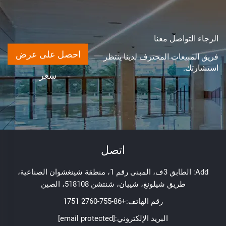
الرجاء التواصل معنا
احصل على عرض
فريق المبيعات المحترف لدينا ينتظر
استشارتك.
سعر
اتصل
Add: الطابق 3ف، المبنى رقم 1، منطقة شينغشوان الصناعية،
طريق شيلونغ، شييان، شنتشن 518108، الصين
رقم الهاتف:
+86-755-2760 1751
البريد الإلكتروني:
[email protected]