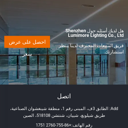
هل لديك أسئلة حول Shenzhen
Lumimore Lighting Co., Ltd
احصل على عرض
فريق المبيعات المحترف لدينا ينتظر
استشارتك.
سعر
اتصل
Add: الطابق 3ف، المبنى رقم 1، منطقة شينغشوان الصناعية،
طريق شيلونغ، شييان، شنتشن 518108، الصين
رقم الهاتف:
+86-755-2760 1751