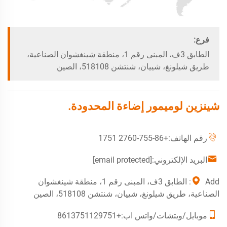
فرع:
الطابق 3ف، المبنى رقم 1، منطقة شينغشوان الصناعية،
طريق شيلونغ، شييان، شنتشن 518108، الصين
شينزين لوميمور إضاءة المحدودة.
رقم الهاتف:
+86-755-2760 1751
البريد الإلكتروني:
[email protected]
Add: الطابق 3ف، المبنى رقم 1، منطقة شينغشوان
الصناعية، طريق شيلونغ، شييان، شنتشن 518108، الصين
موبايل/ويتشات/واتس اب:
+8613751129751