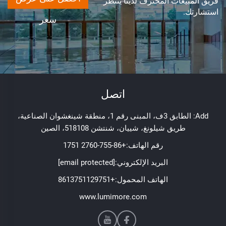
فريق المبيعات المحترف لدينا ينتظر
استشارتك.
سعر
اتصل
Add: الطابق 3ف، المبنى رقم 1، منطقة شينغشوان الصناعية،
طريق شيلونغ، شييان، شنتشن 518108، الصين
رقم الهاتف:
+86-755-2760 1751
البريد الإلكتروني:
[email protected]
الهاتف المحمول:
+8613751129751
www.lumimore.com