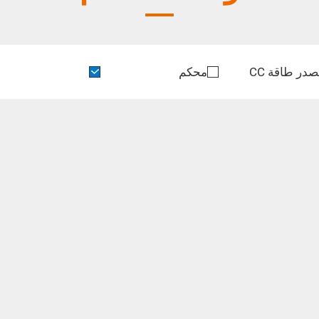
در طاقة CC
محكم