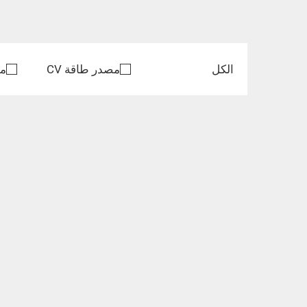
الكل
مصدر طاقة CV
مص