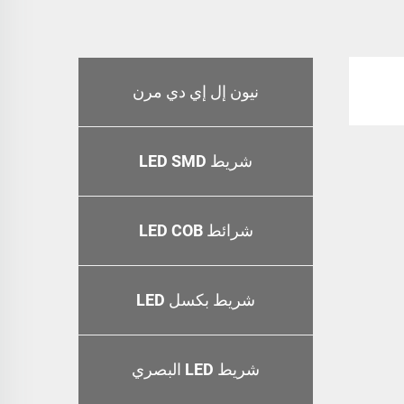
نيون إل إي دي مرن
شريط LED SMD
شرائط LED COB
شريط بكسل LED
شريط LED البصري