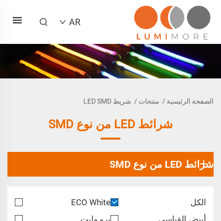
AR
الصفحة الرئيسية
/
منتجات
/
شريط LED SMD
شرائط LED من نوع SMD
شرائط LED من نوع SMD
الكل
ECO White
أبيض القياسي
برو وايت