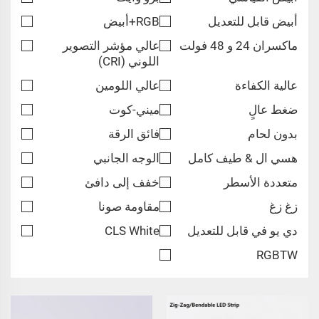
أبيض قابل للتعديل
RGB+أبيض
ماكسران 24 و 48 فولت
عالي مؤشر التصوير
اللوني (CRI)
عالية الكفاءة
عالي اللومين
ضغط عالٍ
ميني-كوت
بدون لحام
فائق الرقة
هسي ال & طيف كامل
الوجه الجانبي
متعددة الأسطر
خفف إلى دافئ
زغ زغ
مقاومة صونا
دي يو في قابل للتعديل
CLS White
RGBTW