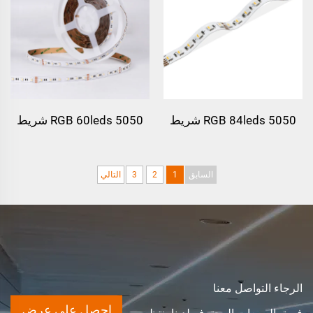
5050 RGB 84leds شريط
5050 RGB 60leds شريط
ضوئي LED
ضوئي LED
السابق
1
2
3
التالي
الرجاء التواصل معنا
احصل على عرض