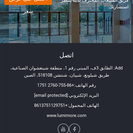
فريق المبيعات المحترف لدينا ينتظر
استشارتك.
سعر
اتصل
Add: الطابق 3ف، المبنى رقم 1، منطقة شينغشوان الصناعية،
طريق شيلونغ، شييان، شنتشن 518108، الصين
رقم الهاتف:
+86-755-2760 1751
البريد الإلكتروني:
[email protected]
الهاتف المحمول:
+8613751129751
www.lumimore.com