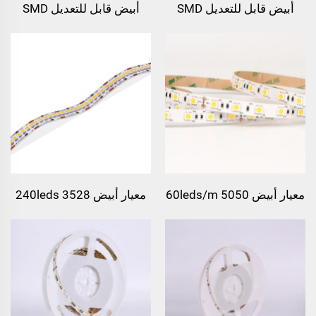
أبيض قابل للتعديل SMD
أبيض قابل للتعديل SMD
2835 224leds/m شريط
2835 120leds/m شريط
LED
LED
معيار أبيض 5050 60leds/m
معيار أبيض 3528 240leds
شريط ضوئي LED