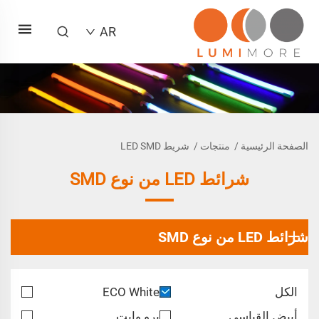
AR
الصفحة الرئيسية
/
منتجات
/
شريط LED SMD
شرائط LED من نوع SMD
شرائط LED من نوع SMD
الكل
ECO White
أبيض القياسي
برو وايت