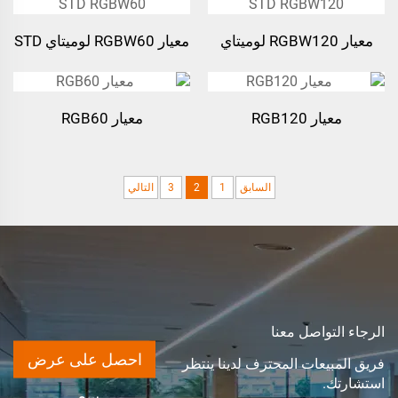
معيار RGBW120 لوميتاي
معيار RGBW60 لوميتاي STD
RGBW60
STD RGBW120
معيار RGB120
معيار RGB60
السابق
1
2
3
التالي
الرجاء التواصل معنا
احصل على عرض
فريق المبيعات المحترف لدينا ينتظر
استشارتك.
سعر