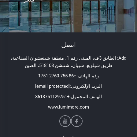
اتصل
Add: الطابق 3ف، المبنى رقم 1، منطقة شينغشوان الصناعية،
طريق شيلونغ، شييان، شنتشن 518108، الصين
رقم الهاتف:
+86-755-2760 1751
البريد الإلكتروني:
[email protected]
الهاتف المحمول:
+8613751129751
www.lumimore.com