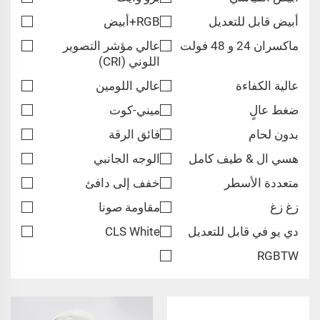
أبيض قابل للتعديل
RGB+أبيض
ماكسران 24 و 48 فولت
عالي مؤشر التصوير
اللوني (CRI)
عالية الكفاءة
عالي اللومين
ضغط عالٍ
ميني-كوت
بدون لحام
فائق الرقة
هسي ال & طيف كامل
الوجه الجانبي
متعددة الأسطر
خفف إلى دافئ
زغ زغ
مقاومة صونا
دي يو في قابل للتعديل
CLS White
RGBTW