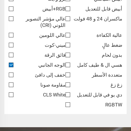
أبيض قابل للتعديل
RGB+أبيض
ماكسران 24 و 48 فولت
عالي مؤشر التصوير
اللوني (CRI)
عالية الكفاءة
عالي اللومين
ضغط عالٍ
ميني-كوت
بدون لحام
فائق الرقة
هسي ال & طيف كامل
الوجه الجانبي
متعددة الأسطر
خفف إلى دافئ
زغ زغ
مقاومة صونا
دي يو في قابل للتعديل
CLS White
RGBTW