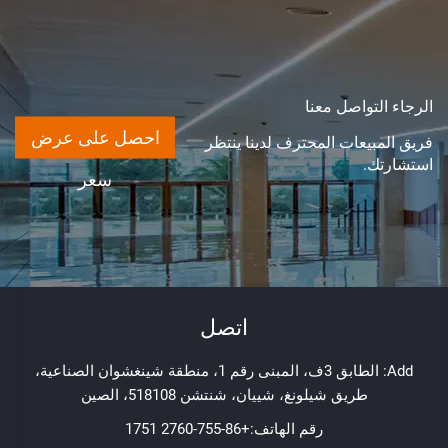
الرجاء التواصل معنا
احصل على عرض
فريق المبيعات المحترف لدينا ينتظر
استشارتك.
سعر
اتصل
Add: الطابق 3ف، المبنى رقم 1، منطقة شينغشوان الصناعية،
طريق شيلونغ، شييان، شنتشن 518108، الصين
رقم الهاتف:
+86-755-2760 1751