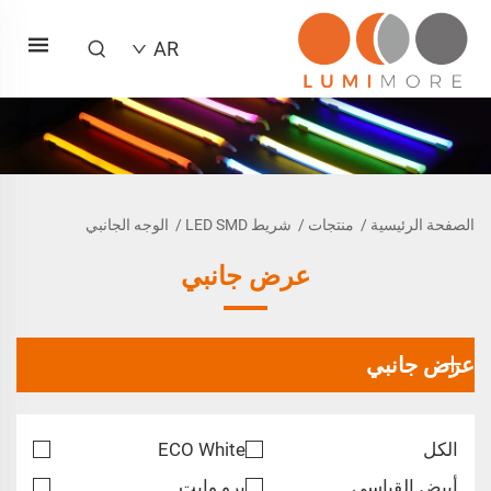
AR
الصفحة الرئيسية
/
منتجات
/
شريط LED SMD
/
الوجه الجانبي
عرض جانبي
عرض جانبي
الكل
ECO White
أبيض القياسي
برو وايت