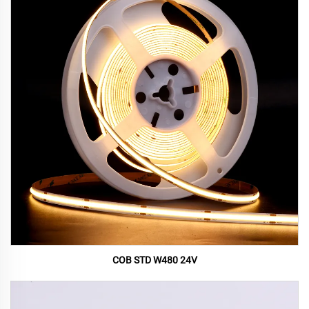
COB STD W480 24V