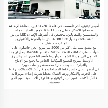
لُميمر لايتنينغ، التي تأسست في عام 2013، قد غيرت صناعة الإضاءة
بمنتجاتها الابتكارية على مدار 11 عامًا. كمورد للتجار الجملة
والمصممين والمقاولين، نتخصص في أشرطة الإضاءة LED من نوع
SMD/COB وحلول Neon Flex. التزامنا بالجودة والتكنولوجيا
المتقدمة لا مثيل له.
مع مصنع يمتد على أكثر من 2000 متر مربع، نحن حاصلون على
شهادات مثل CE، ROHS، CB، UL، UKCA، وISO9001. يصل تواجدنا
العالمي إلى أمريكا الشمالية وأوروبا وأستراليا ونيوزيلندا والشرق
الأوسط. نموذج التصنيع المتكامل الخاص بنا يجمع بين الإنتاج
والتجارة، مما يقدم حلولًا مخصصة وخِدمات خبيرة.
في لُميمر، نضيء ليس فقط المساحات ولكن أيضًا الاحتمالات. ركزنا
على الجودة والابتكار ورضا العملاء يجعلنا شريك إضاءة موثوقًا به
عالميًا. اكتشف تميز لُميمر لايتنينغ ودعنا نوفر لك الضوء القيم الذي
تستحقه.