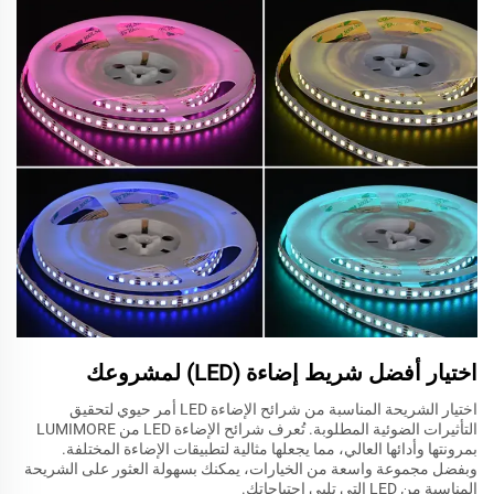
اختيار أفضل شريط إضاءة (LED) لمشروعك
اختيار الشريحة المناسبة من شرائح الإضاءة LED أمر حيوي لتحقيق
التأثيرات الضوئية المطلوبة. تُعرف شرائح الإضاءة LED من LUMIMORE
بمرونتها وأدائها العالي، مما يجعلها مثالية لتطبيقات الإضاءة المختلفة.
وبفضل مجموعة واسعة من الخيارات، يمكنك بسهولة العثور على الشريحة
المناسبة من LED التي تلبي احتياجاتك.