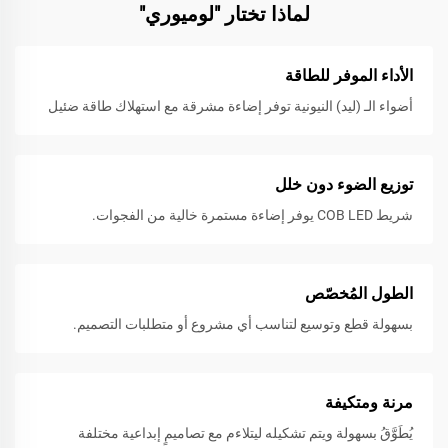
لماذا تختار "لوميوري"
الأداء الموفر للطاقة
أضواء الـ (ليد) النيونية توفر إضاءة مشرقة مع استهلاك طاقة ضئيل
توزيع الضوء دون خلل
شريط COB LED يوفر إضاءة مستمرة خالية من الفجوات.
الطول المُخصّص
بسهولة قطع وتوسيع لتناسب أي مشروع أو متطلبات التصميم.
مرنة ومتكيفة
يُطَوَّقُ بسهولة ويتم تشكيله ليتلاءم مع تصاميمٍ إبداعية مختلفة