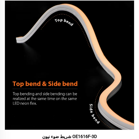
OE1616F-3D شريط ضوء نيون