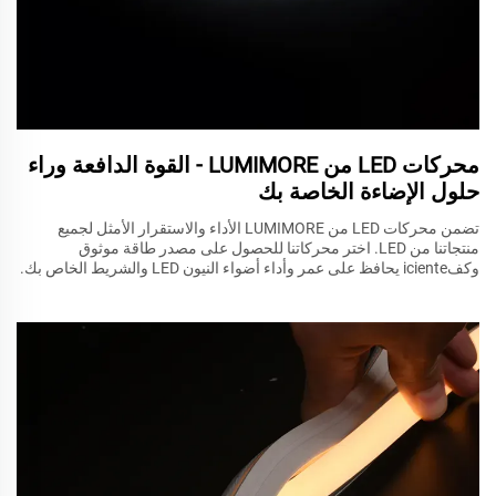
محركات LED من LUMIMORE - القوة الدافعة وراء
حلول الإضاءة الخاصة بك
تضمن محركات LED من LUMIMORE الأداء والاستقرار الأمثل لجميع
منتجاتنا من LED. اختر محركاتنا للحصول على مصدر طاقة موثوق
وكفiciente يحافظ على عمر وأداء أضواء النيون LED والشريط الخاص بك.