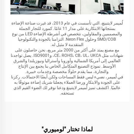
لُميمر لايتنينغ، التي تأسست في عام 2013، قد غيرت صناعة الإضاءة
بمنتجاتها الابتكارية على مدار 11 عامًا. كمورد للتجار الجملة
والمصممين والمقاولين، نتخصص في أشرطة الإضاءة LED من نوع
SMD/COB وحلول Neon Flex. التزامنا بالجودة والتكنولوجيا
المتقدمة لا مثيل له.
مع مصنع يمتد على أكثر من 2000 متر مربع، نحن حاصلون على
شهادات مثل CE، ROHS، CB، UL، UKCA، وISO9001. يصل تواجدنا
العالمي إلى أمريكا الشمالية وأوروبا وأستراليا ونيوزيلندا والشرق
الأوسط. نموذج التصنيع المتكامل الخاص بنا يجمع بين الإنتاج
والتجارة، مما يقدم حلولًا مخصصة وخِدمات خبيرة.
في لُميمر، نضيء ليس فقط المساحات ولكن أيضًا الاحتمالات. ركزنا
على الجودة والابتكار ورضا العملاء يجعلنا شريك إضاءة موثوقًا به
عالميًا. اكتشف تميز لُميمر لايتنينغ ودعنا نوفر لك الضوء القيم الذي
تستحقه.
لماذا تختار "لوميوري"