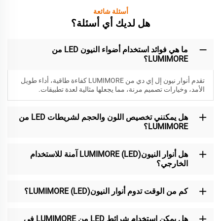
أسئلة شائعة
هل لديك أي أسئلة؟
ما هي فوائد استخدام أضواء النيون LED من
LUMIMORE؟
تقدم أنوار نيون إل إي دي من LUMIMORE كفاءة طاقية، أداء طويل
الأمد، وخيارات تصميم مرنة، مما يجعلها مثالية لعدة تطبيقات.
هل يمكنني تخصيص اللون والحجم لشريطات LED من
LUMIMORE؟
هل أنوار النيون(LED) LUMIMORE آمنة للاستخدام
الخارجي؟
كم من الوقت تدوم أنوار النيون(LED) LUMIMORE؟
هل يمكن استخدام شرائط LED من LUMIMORE في