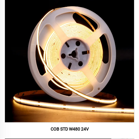
COB STD W480 24V