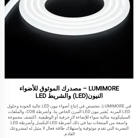
LUMIMORE – مصدرك الموثوق للأضواء
النيون(LED) والشريط LED
في LUMIMORE، نتخصص في إنتاج أضواء نيون LED عالية الجودة وحلول
LED المرنة. يُعتبر نيون LED المرن الخاص بنا، وأشرطة COB، والملفات
السيليكونية مثالية سواء للإضاءة الزخرفية أو الوظيفية. اكتشف مجموعة
واسعة من المنتجات بما في ذلك أشرطة LED البكسل وأشرطة LED
البصرية التي تقدم موثوقية واستهلاك طاقة فعال لا مثيل له لمشروعك
القادم.