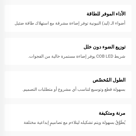
الأداء الموفر للطاقة
أضواء الـ (ليد) النيونية توفر إضاءة مشرقة مع استهلاك طاقة ضئيل
توزيع الضوء دون خلل
شريط COB LED يوفر إضاءة مستمرة خالية من الفجوات.
الطول المُخصّص
بسهولة قطع وتوسيع لتناسب أي مشروع أو متطلبات التصميم.
مرنة ومتكيفة
يُطَوَّقُ بسهولة ويتم تشكيله ليتلاءم مع تصاميمٍ إبداعية مختلفة