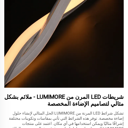
شريطات LED المرن من LUMIMORE - ملائم بشكل
مثالي لتصاميم الإضاءة المخصصة
تشكل شرائط LED المرنة من LUMIMORE الحل المثالي لإنشاء حلول
إضاءة مخصصة. توفر هذه الشرائط التي تأتي بمقاسات وتكوينات مختلفة
إشراقًا مثاليًا ويمكن استخدامها في أي مكان. اعتمد على منتجات