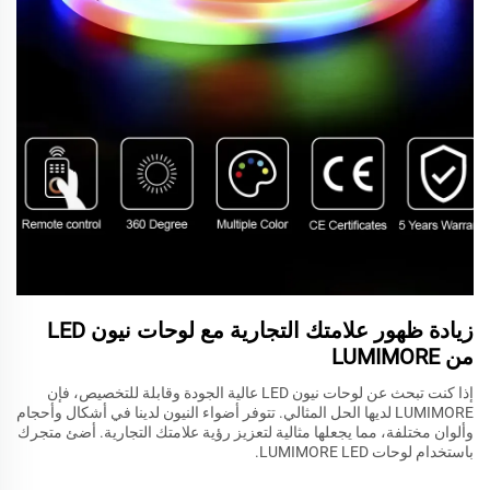
زيادة ظهور علامتك التجارية مع لوحات نيون LED
من LUMIMORE
إذا كنت تبحث عن لوحات نيون LED عالية الجودة وقابلة للتخصيص، فإن
LUMIMORE لديها الحل المثالي. تتوفر أضواء النيون لدينا في أشكال وأحجام
وألوان مختلفة، مما يجعلها مثالية لتعزيز رؤية علامتك التجارية. أضئ متجرك
باستخدام لوحات LUMIMORE LED.