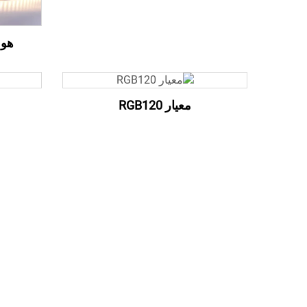
هو 60 2835 128LEDs
معيار RGB120