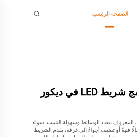
الصفحة الرئيسية
أفكار إبداعية لدمج شريط LED في ديكور
حول مساحتك مع شريط LED، المعروف بتعدد الوسائط وسهولة التثبيت. سواء
ًا فنيةً أو تضيف أجواءً إلى غرفة، يقدم الشريط