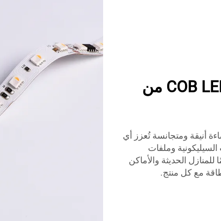
حسّن مساحتك مع شرائط COB LED من
ائح LED من نوع COB من LUMIMORE إضاءة أنيقة ومتجانسة تُعزز أي
 السيليكونية وملفات
 الإضاءة LED مناسبة تمامًا للمنازل الحديثة والأماكن