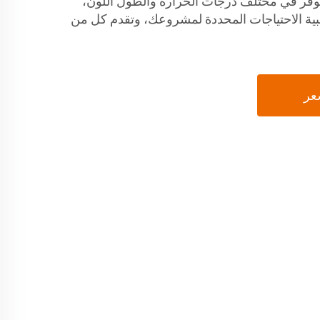
 متوفر في مختلف درجات الحرارة والطول اللون،
 تخصيص شريط LED لتلبية الاحتياجات المحددة لمشروعك، وتقدم كل من
عر