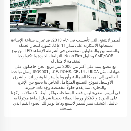
لُميمر لايتنينغ، التي تأسست في عام 2013، قد غيرت صناعة الإضاءة
بمنتجاتها الابتكارية على مدار 11 عامًا. كمورد للتجار الجملة
والمصممين والمقاولين، نتخصص في أشرطة الإضاءة LED من نوع
SMD/COB وحلول Neon Flex. التزامنا بالجودة والتكنولوجيا
المتقدمة لا مثيل له.
مع مصنع يمتد على أكثر من 2000 متر مربع، نحن حاصلون على
شهادات مثل CE، ROHS، CB، UL، UKCA، وISO9001. يصل تواجدنا
العالمي إلى أمريكا الشمالية وأوروبا وأستراليا ونيوزيلندا والشرق
الأوسط. نموذج التصنيع المتكامل الخاص بنا يجمع بين الإنتاج
والتجارة، مما يقدم حلولًا مخصصة وخِدمات خبيرة.
في لُميمر، نضيء ليس فقط المساحات ولكن أيضًا الاحتمالات. ركزنا
على الجودة والابتكار ورضا العملاء يجعلنا شريك إضاءة موثوقًا به
عالميًا. اكتشف تميز لُميمر لايتنينغ ودعنا نوفر لك الضوء القيم الذي
تستحقه.