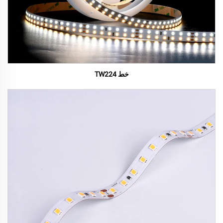
خط TW224