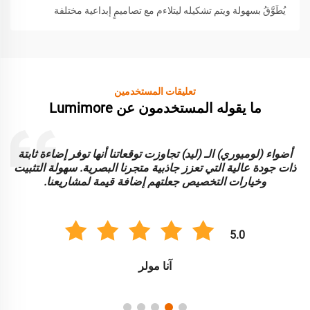
يُطَوَّقُ بسهولة ويتم تشكيله ليتلاءم مع تصاميمٍ إبداعية مختلفة
تعليقات المستخدمين
ما يقوله المستخدمون عن Lumimore
أضواء (لوميوري) الـ (ليد) تجاوزت توقعاتنا أنها توفر إضاءة ثابتة
ا
ذات جودة عالية التي تعزز جاذبية متجرنا البصرية. سهولة التثبيت
و
وخيارات التخصيص جعلتهم إضافة قيمة لمشاريعنا.
5.0
آنا مولر