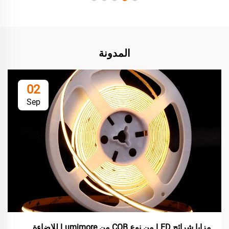
المدونة
02
Sep
مزايا شرائح LED من نوع COB من Lumimore للإضاءة