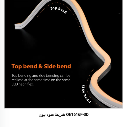
OE1616F-3D شريط ضوء نيون