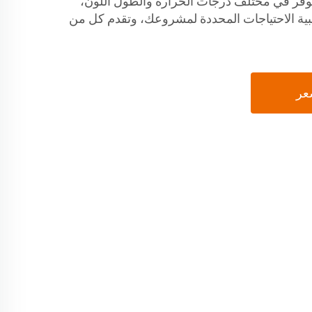
 متوفر في مختلف درجات الحرارة والطول اللون،
 تخصيص شريط LED لتلبية الاحتياجات المحددة لمشروعك، وتقدم كل من
عر