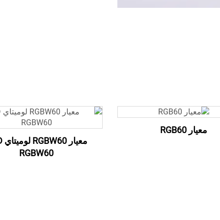
معيار RGB60
معيا
RGBW60