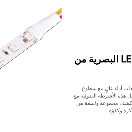
تحويل مساحتك مع شرائح LED البصرية من
البصرية من LUMIMORE إضاءة ذات أداء عالٍ مع سطوع
يل هذه الأشرطة الضوئية مع
 استكشف مجموعة واسعة من