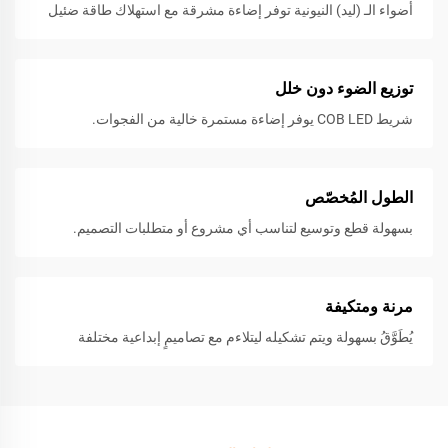
أضواء الـ (ليد) النيونية توفر إضاءة مشرقة مع استهلاك طاقة ضئيل
توزيع الضوء دون خلل
شريط COB LED يوفر إضاءة مستمرة خالية من الفجوات.
الطول المُخصّص
بسهولة قطع وتوسيع لتناسب أي مشروع أو متطلبات التصميم.
مرنة ومتكيفة
يُطَوَّقُ بسهولة ويتم تشكيله ليتلاءم مع تصاميمٍ إبداعية مختلفة