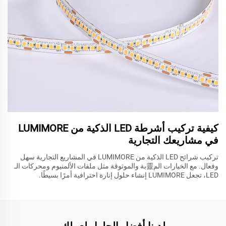
كيفية تركيب أشرطة LED الذكية من LUMIMORE
في مشاريعك التجارية
تركيب شرائح LED الذكية من LUMIMORE في المشاريع التجارية سهل
وفعال. مع الخيارات الم靈بة والموثوقة مثل ملفات الألمنيوم ومحركات الـ
LED، تجعل LUMIMORE إنشاء حلول إنارة احترافية أمرًا بسيطًا.