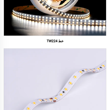
خط TW224