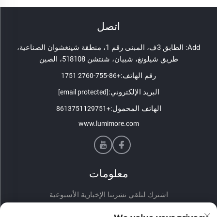
اتصل
Add: الطابق 3ف، المبنى رقم 1، منطقة شينغشوان الصناعية،
طريق شيلونغ، شييان، شنتشن 518108، الصين
رقم الهاتف:
+86-755-2760 1751
البريد الإلكتروني:
[email protected]
الهاتف المحمول:
+8613751129751
www.lumimore.com
معلومات
اشترك لتلقي نشرتنا الإخبارية الأسبوعية