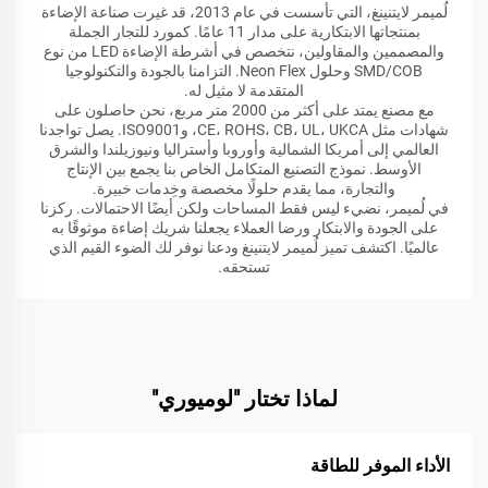
لُميمر لايتنينغ، التي تأسست في عام 2013، قد غيرت صناعة الإضاءة
بمنتجاتها الابتكارية على مدار 11 عامًا. كمورد للتجار الجملة
والمصممين والمقاولين، نتخصص في أشرطة الإضاءة LED من نوع
SMD/COB وحلول Neon Flex. التزامنا بالجودة والتكنولوجيا
المتقدمة لا مثيل له.
مع مصنع يمتد على أكثر من 2000 متر مربع، نحن حاصلون على
شهادات مثل CE، ROHS، CB، UL، UKCA، وISO9001. يصل تواجدنا
العالمي إلى أمريكا الشمالية وأوروبا وأستراليا ونيوزيلندا والشرق
الأوسط. نموذج التصنيع المتكامل الخاص بنا يجمع بين الإنتاج
والتجارة، مما يقدم حلولًا مخصصة وخِدمات خبيرة.
في لُميمر، نضيء ليس فقط المساحات ولكن أيضًا الاحتمالات. ركزنا
على الجودة والابتكار ورضا العملاء يجعلنا شريك إضاءة موثوقًا به
عالميًا. اكتشف تميز لُميمر لايتنينغ ودعنا نوفر لك الضوء القيم الذي
تستحقه.
لماذا تختار "لوميوري"
الأداء الموفر للطاقة