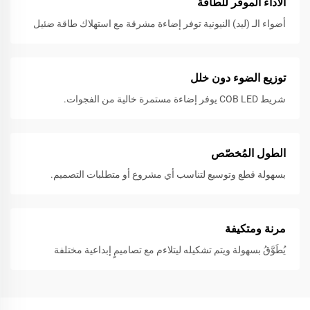
الأداء الموفر للطاقة
أضواء الـ (ليد) النيونية توفر إضاءة مشرقة مع استهلاك طاقة ضئيل
توزيع الضوء دون خلل
شريط COB LED يوفر إضاءة مستمرة خالية من الفجوات.
الطول المُخصّص
بسهولة قطع وتوسيع لتناسب أي مشروع أو متطلبات التصميم.
مرنة ومتكيفة
يُطَوَّقُ بسهولة ويتم تشكيله ليتلاءم مع تصاميمٍ إبداعية مختلفة