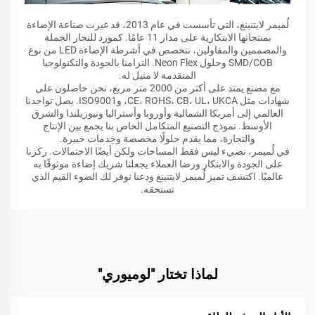
لُميمر لايتنينغ، التي تأسست في عام 2013، قد غيرت صناعة الإضاءة
بمنتجاتها الابتكارية على مدار 11 عامًا. كمورد للتجار الجملة
والمصممين والمقاولين، نتخصص في أشرطة الإضاءة LED من نوع
SMD/COB وحلول Neon Flex. التزامنا بالجودة والتكنولوجيا
المتقدمة لا مثيل له.
مع مصنع يمتد على أكثر من 2000 متر مربع، نحن حاصلون على
شهادات مثل CE، ROHS، CB، UL، UKCA، وISO9001. يصل تواجدنا
العالمي إلى أمريكا الشمالية وأوروبا وأستراليا ونيوزيلندا والشرق
الأوسط. نموذج التصنيع المتكامل الخاص بنا يجمع بين الإنتاج
والتجارة، مما يقدم حلولًا مخصصة وخِدمات خبيرة.
في لُميمر، نضيء ليس فقط المساحات ولكن أيضًا الاحتمالات. ركزنا
على الجودة والابتكار ورضا العملاء يجعلنا شريك إضاءة موثوقًا به
عالميًا. اكتشف تميز لُميمر لايتنينغ ودعنا نوفر لك الضوء القيم الذي
تستحقه.
لماذا تختار "لوميوري"