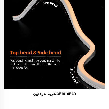
OE1616F-3D شريط ضوء نيون