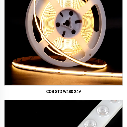
COB STD W480 24V