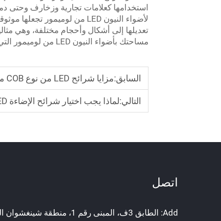
لأضواء النيون LED من لوميمور 
تعديلها إلى أشكال وأحجام مختلفة، وهي مثالية
مساحتك بأضواء النيون LED من لوميمور التي تتميز بالسطوع والمرونة لتلبية جميع احتياجاتك.
السابق:
مزايا شرائح LED من نوع COB من Lumimore للإضاءة الفعالة
التالي:
لماذا يجب اختيار شرائح الإضاءة LED من Lumimore لمشاريعك الإضاءية؟
اتصل
Add: الطابق 3ف، المبنى رقم 1، منطقة