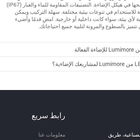
استخدامها كعلامات تجارية وزخارف وحتى دمجها في هيكل الإضاءة. التصنيفات المقاومة للماء والغبار (IP67)
تجعلها موثوقة للاستخدام في تنوعات بيئية مختلفة. سهلة التركيب ويمكن
 لأي بيئة، سواء كانت داخلية أو خارجية. امضِ قدمًا وأضيء
رابط سريع
 شينغشوان الصناعية، طريق
معلومات عنا