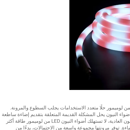
 عمل تصميمي، تُعتبر أضواء النيون(LED) من لوميمور حلًا متعدد الاستخدامات يجلب السطوع والمرونة.
 هذا النوع من أضواء النيون يحل المشكلة القديمة المتعلقة بتقديم إضاءة ساطعة
بطريقة جمالية مقبولة. على عكس أضواء النيون العادية، لا تستهلك أضواء النيون LED من لوميمور طاقة أكثر
اءة. توفر مرونتها مجموعة واسعة من الاحتمالات، بدءًا من