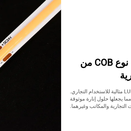
مرنة وكفؤة: شرائح LED من نوع COB من
شريطات LED من نوع COB الخاصة بـ LUMIMORE مثالية للاستخدام التجاري.
ما يجعلها حلول إنارة موثوقة
 التجارية والمكاتب وغيرهما.