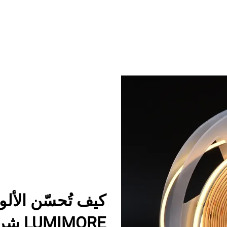
كيف تُحسّن الألو
LUMIMORE شرائح LED من نوع COB؟