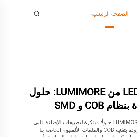
الصفحة الرئيسية
أضواء شريطية LED من LUMIMORE: حلول
تقدم شرائط LED من LUMIMORE COB حلولًا مبتكرة لتطبيقات الإضاءة. تلبي
شرائط LED عالية الأداء والمزودة بتقنية COB والملفات الألمنيوم الخاصة بنا