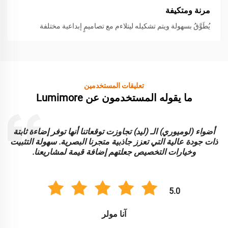
مرنة ومتكيفة
يُطَوَّقُ بسهولة ويتم تشكيله ليتلاءم مع تصاميمٍ إبداعية مختلفة
تعليقات المستخدمين
ما يقوله المستخدمون عن Lumimore
أضواء (لوميوري) الـ (ليد) تجاوزت توقعاتنا أنها توفر إضاءة ثابتة
ا
ذات جودة عالية التي تعزز جاذبية متجرنا البصرية. سهولة التثبيت
و
وخيارات التخصيص جعلتهم إضافة قيمة لمشاريعنا.
5.0
آنا مولر