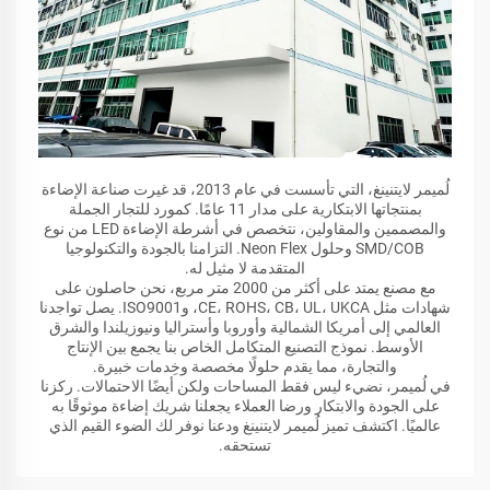
لُميمر لايتنينغ، التي تأسست في عام 2013، قد غيرت صناعة الإضاءة
بمنتجاتها الابتكارية على مدار 11 عامًا. كمورد للتجار الجملة
والمصممين والمقاولين، نتخصص في أشرطة الإضاءة LED من نوع
SMD/COB وحلول Neon Flex. التزامنا بالجودة والتكنولوجيا
المتقدمة لا مثيل له.
مع مصنع يمتد على أكثر من 2000 متر مربع، نحن حاصلون على
شهادات مثل CE، ROHS، CB، UL، UKCA، وISO9001. يصل تواجدنا
العالمي إلى أمريكا الشمالية وأوروبا وأستراليا ونيوزيلندا والشرق
الأوسط. نموذج التصنيع المتكامل الخاص بنا يجمع بين الإنتاج
والتجارة، مما يقدم حلولًا مخصصة وخِدمات خبيرة.
في لُميمر، نضيء ليس فقط المساحات ولكن أيضًا الاحتمالات. ركزنا
على الجودة والابتكار ورضا العملاء يجعلنا شريك إضاءة موثوقًا به
عالميًا. اكتشف تميز لُميمر لايتنينغ ودعنا نوفر لك الضوء القيم الذي
تستحقه.