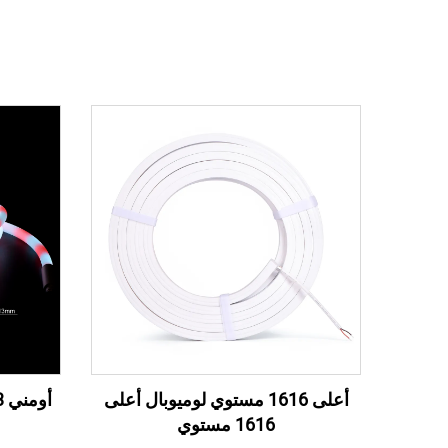
أعلى 1616 مستوي لوميوبال أعلى
أومني 13 مم 360 درجة أضواء نيون
1616 مستوي