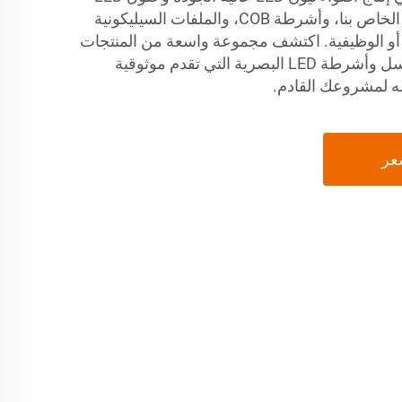
المرنة. يُعتبر نيون LED المرن الخاص بنا، وأشرطة COB، والملفات السيليكونية
ة أو الوظيفية. اكتشف مجموعة واسعة من المنتجات
بما في ذلك أشرطة LED البكسل وأشرطة LED البصرية التي تقدم موثوقية
له لمشروعك القادم.
عر