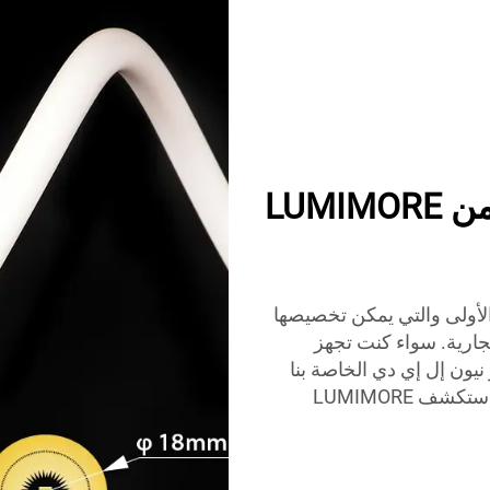
لماذا تعد أضواء النيون LED من LUMIMORE
الدرجة الأولى والتي يمكن تخصيصها
جارية. سواء كنت تجهز
يون إل إي دي الخاصة بنا
توفر إنارة فعالة من حيث الطاقة، موثوقة ومبهرة. استكشف LUMIMORE