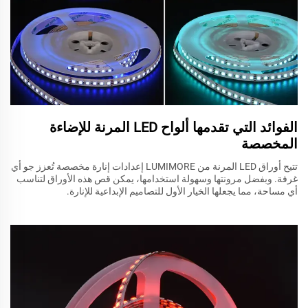
الفوائد التي تقدمها ألواح LED المرنة للإضاءة
المخصصة
تتيح أوراق LED المرنة من LUMIMORE إعدادات إنارة مخصصة تُعزز جو أي
غرفة. وبفضل مرونتها وسهولة استخدامها، يمكن قص هذه الأوراق لتناسب
أي مساحة، مما يجعلها الخيار الأول للتصاميم الإبداعية للإنارة.