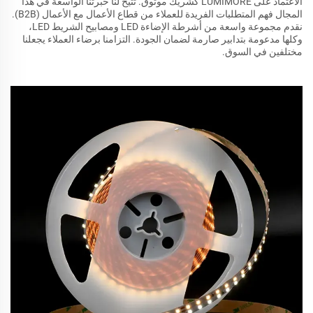
الاعتماد على LUMIMORE كشريك موثوق. تتيح لنا خبرتنا الواسعة في هذا
المجال فهم المتطلبات الفريدة للعملاء من قطاع الأعمال مع الأعمال (B2B).
نقدم مجموعة واسعة من أشرطة الإضاءة LED ومصابيح الشريط LED،
وكلها مدعومة بتدابير صارمة لضمان الجودة. التزامنا برضاء العملاء يجعلنا
مختلفين في السوق.