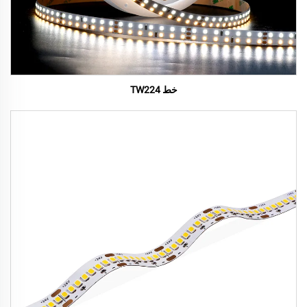
خط TW224