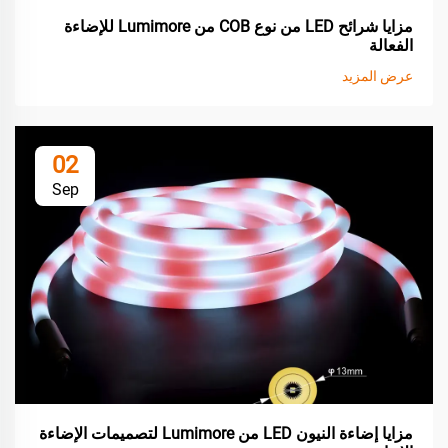
مزايا شرائح LED من نوع COB من Lumimore للإضاءة
الفعالة
عرض المزيد
02
Sep
مزايا إضاءة النيون LED من Lumimore لتصميمات الإضاءة