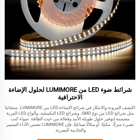
شرائط ضوء LED من LUMIMORE لحلول الإضاءة
الاحترافية
اكتشف المرونة والابتكار في شرائح الإضاءة LED من LUMIMORE. منتجاتنا
مثل شرائح LED من نوع SMD، وشرائح LED البكسلية، وألواح LED المرنة
مصممة لتوفير حلول طويلة الأمد وفعالة من حيث الطاقة. سواء كنت
تضيء منزلًا، مكتبًا، أو مكانًا صناعيًا، فإن LUMIMORE تضمن الأداء المتميز
والجاذبية البصرية.