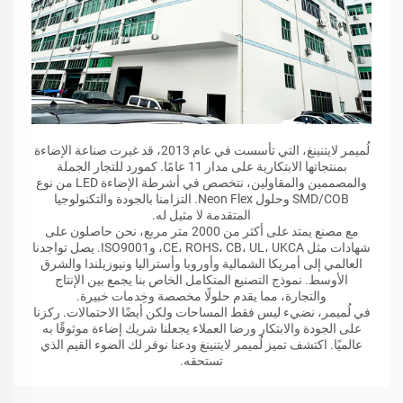
لُميمر لايتنينغ، التي تأسست في عام 2013، قد غيرت صناعة الإضاءة
بمنتجاتها الابتكارية على مدار 11 عامًا. كمورد للتجار الجملة
والمصممين والمقاولين، نتخصص في أشرطة الإضاءة LED من نوع
SMD/COB وحلول Neon Flex. التزامنا بالجودة والتكنولوجيا
المتقدمة لا مثيل له.
مع مصنع يمتد على أكثر من 2000 متر مربع، نحن حاصلون على
شهادات مثل CE، ROHS، CB، UL، UKCA، وISO9001. يصل تواجدنا
العالمي إلى أمريكا الشمالية وأوروبا وأستراليا ونيوزيلندا والشرق
الأوسط. نموذج التصنيع المتكامل الخاص بنا يجمع بين الإنتاج
والتجارة، مما يقدم حلولًا مخصصة وخِدمات خبيرة.
في لُميمر، نضيء ليس فقط المساحات ولكن أيضًا الاحتمالات. ركزنا
على الجودة والابتكار ورضا العملاء يجعلنا شريك إضاءة موثوقًا به
عالميًا. اكتشف تميز لُميمر لايتنينغ ودعنا نوفر لك الضوء القيم الذي
تستحقه.