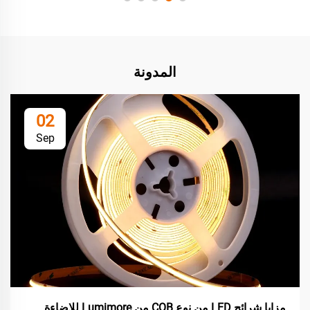
المدونة
02
Sep
مزايا شرائح LED من نوع COB من Lumimore للإضاءة