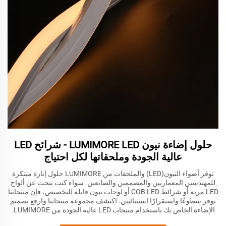
حلول إضاءة نيون LUMIMORE LED - شرائح LED
عالية الجودة وملحقاتها لكل احتياج
توفر أضواء النيون(LED) والملحقات من LUMIMORE حلول إنارة مبتكرة
للمهندسين المعماريين والمصممين والصانعين. سواء كنت تبحث عن ألواح
LED مرنة أو شرائط COB LED أو لوحات نيون قابلة للتخصيص، فإن منتجاتنا
توفر سطوعًا واستقرارًا استثنائيين. اكتشف مجموعة منتجاتنا وارفع تصميم
الإضاءة الخاص بك باستخدام منتجات LED عالية الجودة من LUMIMORE.