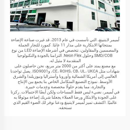
لُميمر لايتنينغ، التي تأسست في عام 2013، قد غيرت صناعة الإضاءة
بمنتجاتها الابتكارية على مدار 11 عامًا. كمورد للتجار الجملة
والمصممين والمقاولين، نتخصص في أشرطة الإضاءة LED من نوع
SMD/COB وحلول Neon Flex. التزامنا بالجودة والتكنولوجيا
المتقدمة لا مثيل له.
مع مصنع يمتد على أكثر من 2000 متر مربع، نحن حاصلون على
شهادات مثل CE، ROHS، CB، UL، UKCA، وISO9001. يصل تواجدنا
العالمي إلى أمريكا الشمالية وأوروبا وأستراليا ونيوزيلندا والشرق
الأوسط. نموذج التصنيع المتكامل الخاص بنا يجمع بين الإنتاج
والتجارة، مما يقدم حلولًا مخصصة وخِدمات خبيرة.
في لُميمر، نضيء ليس فقط المساحات ولكن أيضًا الاحتمالات. ركزنا
على الجودة والابتكار ورضا العملاء يجعلنا شريك إضاءة موثوقًا به
عالميًا. اكتشف تميز لُميمر لايتنينغ ودعنا نوفر لك الضوء القيم الذي
تستحقه.