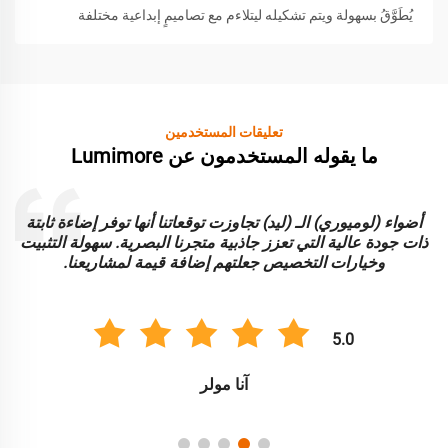
يُطَوَّقُ بسهولة ويتم تشكيله ليتلاءم مع تصاميمٍ إبداعية مختلفة
تعليقات المستخدمين
ما يقوله المستخدمون عن Lumimore
أضواء (لوميوري) الـ (ليد) تجاوزت توقعاتنا أنها توفر إضاءة ثابتة
ا
ذات جودة عالية التي تعزز جاذبية متجرنا البصرية. سهولة التثبيت
و
وخيارات التخصيص جعلتهم إضافة قيمة لمشاريعنا.
5.0
آنا مولر