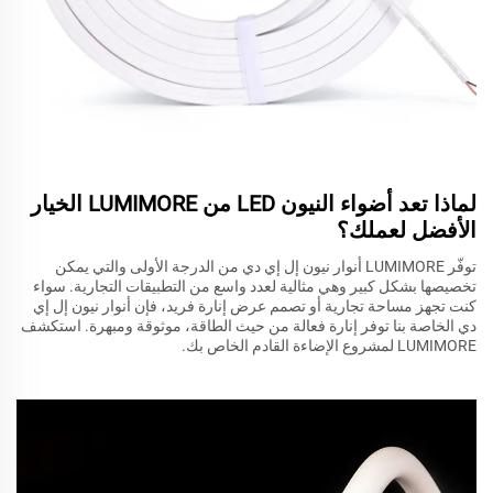
لماذا تعد أضواء النيون LED من LUMIMORE الخيار
الأفضل لعملك؟
توفّر LUMIMORE أنوار نيون إل إي دي من الدرجة الأولى والتي يمكن
تخصيصها بشكل كبير وهي مثالية لعدد واسع من التطبيقات التجارية. سواء
كنت تجهز مساحة تجارية أو تصمم عرض إنارة فريد، فإن أنوار نيون إل إي
دي الخاصة بنا توفر إنارة فعالة من حيث الطاقة، موثوقة ومبهرة. استكشف
LUMIMORE لمشروع الإضاءة القادم الخاص بك.