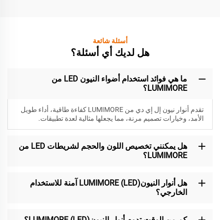
أسئلة شائعة
هل لديك أي أسئلة؟
ما هي فوائد استخدام أضواء النيون LED من
LUMIMORE؟
تقدم أنوار نيون إل إي دي من LUMIMORE كفاءة طاقية، أداء طويل
الأمد، وخيارات تصميم مرنة، مما يجعلها مثالية لعدة تطبيقات.
هل يمكنني تخصيص اللون والحجم لشريطات LED من
LUMIMORE؟
هل أنوار النيون(LED) LUMIMORE آمنة للاستخدام
الخارجي؟
كم من الوقت تدوم أنوار النيون(LED) LUMIMORE؟