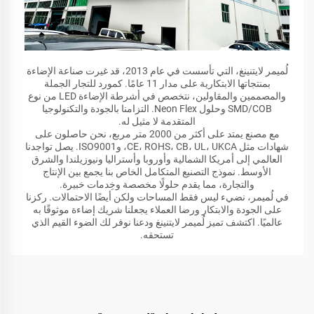
لُميمر لايتنينغ، التي تأسست في عام 2013، قد غيرت صناعة الإضاءة
بمنتجاتها الابتكارية على مدار 11 عامًا. كمورد للتجار الجملة
والمصممين والمقاولين، نتخصص في أشرطة الإضاءة LED من نوع
SMD/COB وحلول Neon Flex. التزامنا بالجودة والتكنولوجيا
المتقدمة لا مثيل له.
مع مصنع يمتد على أكثر من 2000 متر مربع، نحن حاصلون على
شهادات مثل CE، ROHS، CB، UL، UKCA، وISO9001. يصل تواجدنا
العالمي إلى أمريكا الشمالية وأوروبا وأستراليا ونيوزيلندا والشرق
الأوسط. نموذج التصنيع المتكامل الخاص بنا يجمع بين الإنتاج
والتجارة، مما يقدم حلولًا مخصصة وخِدمات خبيرة.
في لُميمر، نضيء ليس فقط المساحات ولكن أيضًا الاحتمالات. ركزنا
على الجودة والابتكار ورضا العملاء يجعلنا شريك إضاءة موثوقًا به
عالميًا. اكتشف تميز لُميمر لايتنينغ ودعنا نوفر لك الضوء القيم الذي
تستحقه.