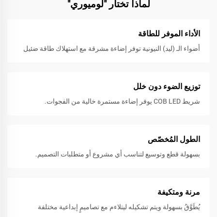
لماذا تختار "لوميوري"
الأداء الموفر للطاقة
أضواء الـ (ليد) النيونية توفر إضاءة مشرقة مع استهلاك طاقة ضئيل
توزيع الضوء دون خلل
شريط COB LED يوفر إضاءة مستمرة خالية من الفجوات.
الطول المُخصّص
بسهولة قطع وتوسيع لتناسب أي مشروع أو متطلبات التصميم.
مرنة ومتكيفة
يُطَوَّقُ بسهولة ويتم تشكيله ليتلاءم مع تصاميمٍ إبداعية مختلفة