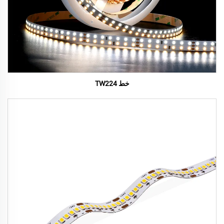
خط TW224