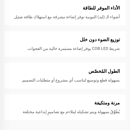
الأداء الموفر للطاقة
أضواء الـ (ليد) النيونية توفر إضاءة مشرقة مع استهلاك طاقة ضئيل
توزيع الضوء دون خلل
شريط COB LED يوفر إضاءة مستمرة خالية من الفجوات.
الطول المُخصّص
بسهولة قطع وتوسيع لتناسب أي مشروع أو متطلبات التصميم.
مرنة ومتكيفة
يُطَوَّقُ بسهولة ويتم تشكيله ليتلاءم مع تصاميمٍ إبداعية مختلفة