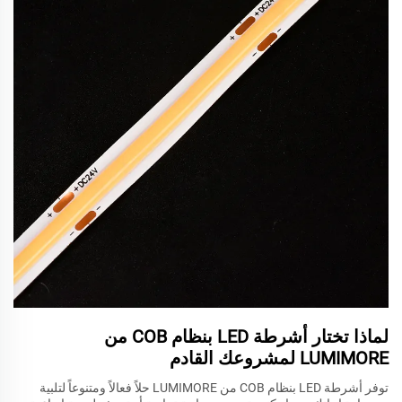
لماذا تختار أشرطة LED بنظام COB من
LUMIMORE لمشروعك القادم
توفر أشرطة LED بنظام COB من LUMIMORE حلاً فعالاً ومتنوعاً لتلبية