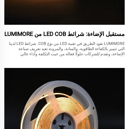
مستقبل الإضاءة: شرائط LED COB من LUMIMORE
LUMIMORE تقود الطريق في تقنية LED من نوع COB. شرائط LED لدينا
التي تتميز بالكفاءة الطاقوية، والمتانة، والمرونة تعيد تعريف صناعة
الإضاءة، وتقدم للشركات حلولًا فعالة من حيث التكلفة وأداء عالي.