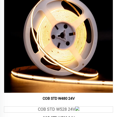
COB STD W480 24V