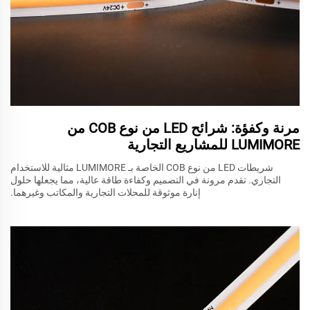
مرنة وكفؤة: شرائح LED من نوع COB من
LUMIMORE للمشاريع التجارية
شريطات LED من نوع COB الخاصة بـ LUMIMORE مثالية للاستخدام
التجاري. تقدم مرونة في التصميم وكفاءة طاقة عالية، مما يجعلها حلول
إنارة موثوقة للمحلات التجارية والمكاتب وغيرهما.