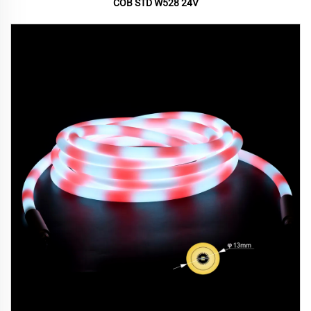
COB STD W528 24V