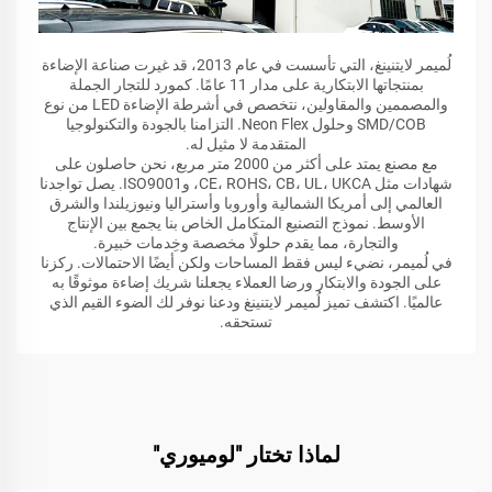
لُميمر لايتنينغ، التي تأسست في عام 2013، قد غيرت صناعة الإضاءة
بمنتجاتها الابتكارية على مدار 11 عامًا. كمورد للتجار الجملة
والمصممين والمقاولين، نتخصص في أشرطة الإضاءة LED من نوع
SMD/COB وحلول Neon Flex. التزامنا بالجودة والتكنولوجيا
المتقدمة لا مثيل له.
مع مصنع يمتد على أكثر من 2000 متر مربع، نحن حاصلون على
شهادات مثل CE، ROHS، CB، UL، UKCA، وISO9001. يصل تواجدنا
العالمي إلى أمريكا الشمالية وأوروبا وأستراليا ونيوزيلندا والشرق
الأوسط. نموذج التصنيع المتكامل الخاص بنا يجمع بين الإنتاج
والتجارة، مما يقدم حلولًا مخصصة وخِدمات خبيرة.
في لُميمر، نضيء ليس فقط المساحات ولكن أيضًا الاحتمالات. ركزنا
على الجودة والابتكار ورضا العملاء يجعلنا شريك إضاءة موثوقًا به
عالميًا. اكتشف تميز لُميمر لايتنينغ ودعنا نوفر لك الضوء القيم الذي
تستحقه.
لماذا تختار "لوميوري"