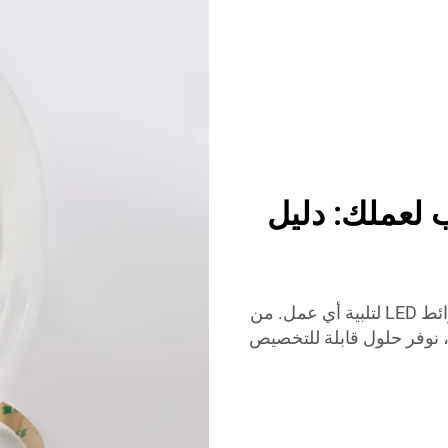
LED المناسب لعملك: دليل
تقدم LUMIMORE مجموعة واسعة من خيارات شرائط LED لتلبية أي عمل. من
 إلى شرائح LED عالية الأداء، نوفر حلول قابلة للتخصيص