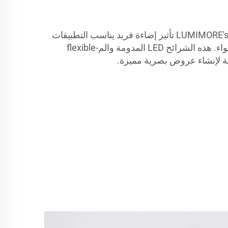
توفر شرائح LUMIMORE's LED Neon Flex تأثير إضاءة فريد يناسب التطبيقات
الداخلية والخارجية على حد سواء. هذه الشرائح LED المدومة والم-flexible
ية لإنشاء عروض بصرية مميزة.