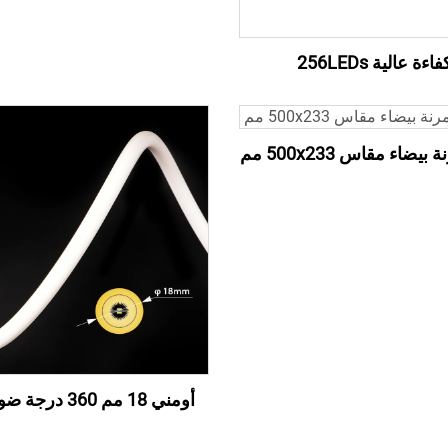
فاءة عالية 256LEDs
يضاء مقاس 500x233 مم
أومني 18 مم 360 درجة ضوء نيون