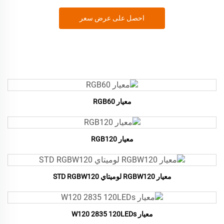
احصل على عرض سعر
معيار RGB60
معيار RGB120
معيار RGBW120 لوميتاي STD RGBW120
معيار W120 2835 120LEDs