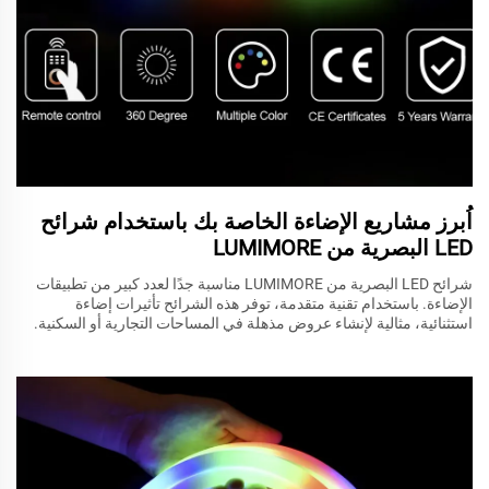
اُبرز مشاريع الإضاءة الخاصة بك باستخدام شرائح
LED البصرية من LUMIMORE
شرائح LED البصرية من LUMIMORE مناسبة جدًا لعدد كبير من تطبيقات
الإضاءة. باستخدام تقنية متقدمة، توفر هذه الشرائح تأثيرات إضاءة
استثنائية، مثالية لإنشاء عروض مذهلة في المساحات التجارية أو السكنية.