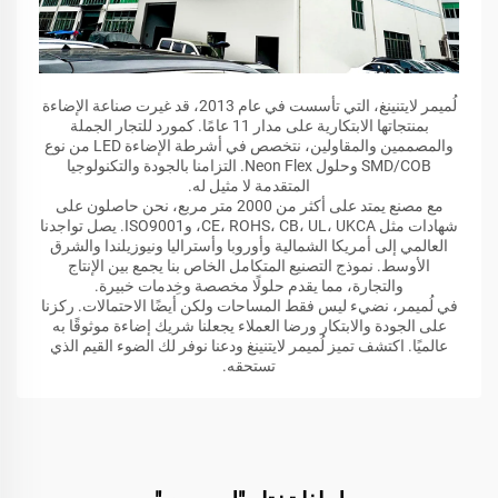
لُميمر لايتنينغ، التي تأسست في عام 2013، قد غيرت صناعة الإضاءة
بمنتجاتها الابتكارية على مدار 11 عامًا. كمورد للتجار الجملة
والمصممين والمقاولين، نتخصص في أشرطة الإضاءة LED من نوع
SMD/COB وحلول Neon Flex. التزامنا بالجودة والتكنولوجيا
المتقدمة لا مثيل له.
مع مصنع يمتد على أكثر من 2000 متر مربع، نحن حاصلون على
شهادات مثل CE، ROHS، CB، UL، UKCA، وISO9001. يصل تواجدنا
العالمي إلى أمريكا الشمالية وأوروبا وأستراليا ونيوزيلندا والشرق
الأوسط. نموذج التصنيع المتكامل الخاص بنا يجمع بين الإنتاج
والتجارة، مما يقدم حلولًا مخصصة وخِدمات خبيرة.
في لُميمر، نضيء ليس فقط المساحات ولكن أيضًا الاحتمالات. ركزنا
على الجودة والابتكار ورضا العملاء يجعلنا شريك إضاءة موثوقًا به
عالميًا. اكتشف تميز لُميمر لايتنينغ ودعنا نوفر لك الضوء القيم الذي
تستحقه.