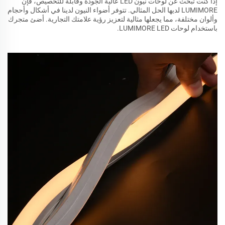
إذا كنت تبحث عن لوحات نيون LED عالية الجودة وقابلة للتخصيص، فإن
LUMIMORE لديها الحل المثالي. تتوفر أضواء النيون لدينا في أشكال وأحجام
وألوان مختلفة، مما يجعلها مثالية لتعزيز رؤية علامتك التجارية. أضئ متجرك
باستخدام لوحات LUMIMORE LED.