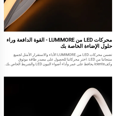
محركات LED من LUMIMORE - القوة الدافعة وراء
حلول الإضاءة الخاصة بك
تضمن محركات LED من LUMIMORE الأداء والاستقرار الأمثل لجميع
منتجاتنا من LED. اختر محركاتنا للحصول على مصدر طاقة موثوق
وكفiciente يحافظ على عمر وأداء أضواء النيون LED والشريط الخاص بك.