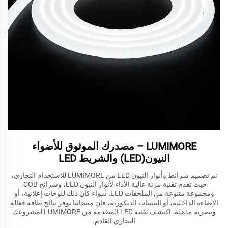
LUMIMORE – مصدرك الموثوق للأضواء
النيون(LED) والشريط LED
تم تصميم شرائط وأنوار النيون LED من LUMIMORE للاستخدام التجاري،
حيث تقدم تقنية مرنة عالية الأداء لأنوار النيون LED، وشرائح COB،
ومجموعة متنوعة من الملحقات LED. سواء كان ذلك للوحات إعلانية، أو
الإضاءة الداخلية، أو التثبيتات الديكورية، فإن منتجاتنا توفر نتائج طاقة فعالة
وبصرية مذهلة. اكتشف تقنية LED المتقدمة من LUMIMORE لمشروعك
التجاري القادم.