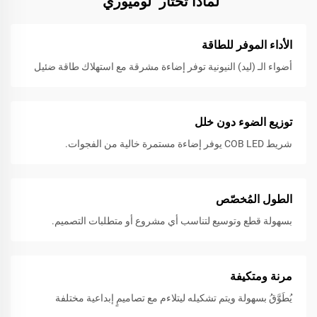
لماذا تختار "لوميوري"
الأداء الموفر للطاقة
أضواء الـ (ليد) النيونية توفر إضاءة مشرقة مع استهلاك طاقة ضئيل
توزيع الضوء دون خلل
شريط COB LED يوفر إضاءة مستمرة خالية من الفجوات.
الطول المُخصّص
بسهولة قطع وتوسيع لتناسب أي مشروع أو متطلبات التصميم.
مرنة ومتكيفة
يُطَوَّقُ بسهولة ويتم تشكيله ليتلاءم مع تصاميمٍ إبداعية مختلفة