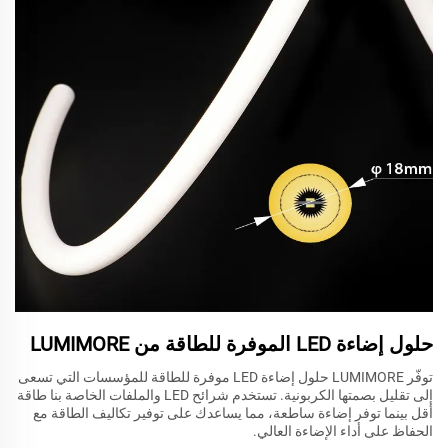
حلول إضاءة LED الموفرة للطاقة من LUMIMORE
توفّر LUMIMORE حلول إضاءة LED موفرة للطاقة للمؤسسات التي تسعى
إلى تقليل بصمتها الكربونية. تستخدم شرائح LED والملفات الخاصة بنا طاقة
أقل بينما توفر إضاءة ساطعة، مما يساعدك على توفير تكاليف الطاقة مع
الحفاظ على أداء الإضاءة العالي.