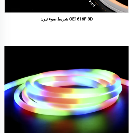
OE1616F-3D شريط ضوء نيون