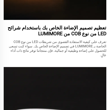
تعظيم تصميم الإضاءة الخاص بك باستخدام شرائح
LED من نوع COB من LUMIMORE
تعرف على كيفية الاستفادة القصوى من شريطات LED من نوع COB
الخاصة بـ LUMIMORE في تصميم الإضاءة الخاص بك. سواء كنت تسعى
للحصول على إضاءة وظيفية أو جمالية، فإن منتجاتنا توفر نتائج ذات أداء
عالٍ.