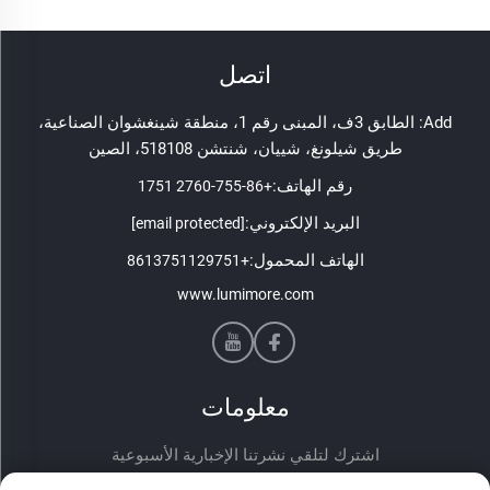
اتصل
Add: الطابق 3ف، المبنى رقم 1، منطقة شينغشوان الصناعية،
طريق شيلونغ، شييان، شنتشن 518108، الصين
رقم الهاتف:
+86-755-2760 1751
البريد الإلكتروني:
[email protected]
الهاتف المحمول:
+8613751129751
www.lumimore.com
معلومات
اشترك لتلقي نشرتنا الإخبارية الأسبوعية