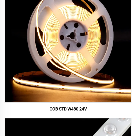
COB STD W480 24V