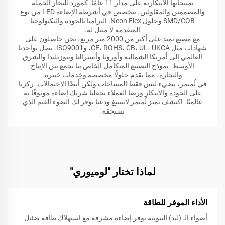
بمنتجاتها الابتكارية على مدار 11 عامًا. كمورد للتجار الجملة
والمصممين والمقاولين، نتخصص في أشرطة الإضاءة LED من نوع
SMD/COB وحلول Neon Flex. التزامنا بالجودة والتكنولوجيا
المتقدمة لا مثيل له.
مع مصنع يمتد على أكثر من 2000 متر مربع، نحن حاصلون على
شهادات مثل CE، ROHS، CB، UL، UKCA، وISO9001. يصل تواجدنا
العالمي إلى أمريكا الشمالية وأوروبا وأستراليا ونيوزيلندا والشرق
الأوسط. نموذج التصنيع المتكامل الخاص بنا يجمع بين الإنتاج
والتجارة، مما يقدم حلولًا مخصصة وخِدمات خبيرة.
في لُميمر، نضيء ليس فقط المساحات ولكن أيضًا الاحتمالات. ركزنا
على الجودة والابتكار ورضا العملاء يجعلنا شريك إضاءة موثوقًا به
عالميًا. اكتشف تميز لُميمر لايتنينغ ودعنا نوفر لك الضوء القيم الذي
تستحقه.
لماذا تختار "لوميوري"
الأداء الموفر للطاقة
أضواء الـ (ليد) النيونية توفر إضاءة مشرقة مع استهلاك طاقة ضئيل