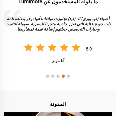
ما يقوله المستخدمون عن Lumimore
أضواء (لوميوري) الـ (ليد) تجاوزت توقعاتنا أنها توفر إضاءة ثابتة
ا
ذات جودة عالية التي تعزز جاذبية متجرنا البصرية. سهولة التثبيت
و
وخيارات التخصيص جعلتهم إضافة قيمة لمشاريعنا.
5.0
آنا مولر
المدونة