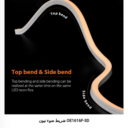
OE1616F-3D شريط ضوء نيون