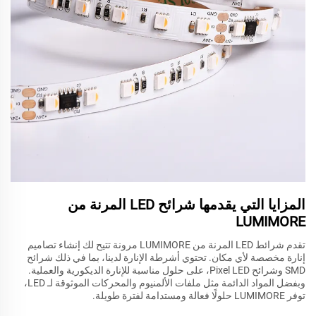
المزايا التي يقدمها شرائح LED المرنة من
LUMIMORE
تقدم شرائط LED المرنة من LUMIMORE مرونة تتيح لك إنشاء تصاميم
إنارة مخصصة لأي مكان. تحتوي أشرطة الإنارة لدينا، بما في ذلك شرائح
SMD وشرائح Pixel LED، على حلول مناسبة للإنارة الديكورية والعملية.
وبفضل المواد الدائمة مثل ملفات الألمنيوم والمحركات الموثوقة لـ LED،
توفر LUMIMORE حلولًا فعالة ومستدامة لفترة طويلة.