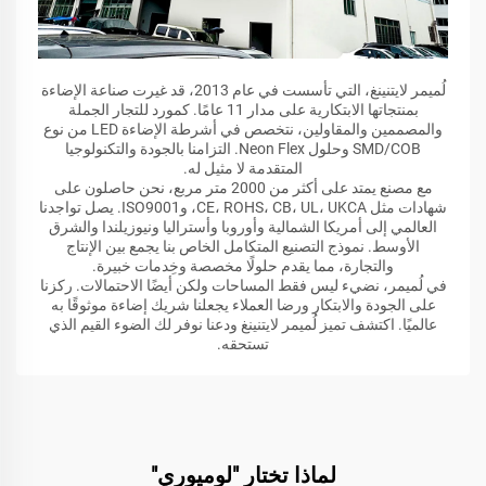
لُميمر لايتنينغ، التي تأسست في عام 2013، قد غيرت صناعة الإضاءة
بمنتجاتها الابتكارية على مدار 11 عامًا. كمورد للتجار الجملة
والمصممين والمقاولين، نتخصص في أشرطة الإضاءة LED من نوع
SMD/COB وحلول Neon Flex. التزامنا بالجودة والتكنولوجيا
المتقدمة لا مثيل له.
مع مصنع يمتد على أكثر من 2000 متر مربع، نحن حاصلون على
شهادات مثل CE، ROHS، CB، UL، UKCA، وISO9001. يصل تواجدنا
العالمي إلى أمريكا الشمالية وأوروبا وأستراليا ونيوزيلندا والشرق
الأوسط. نموذج التصنيع المتكامل الخاص بنا يجمع بين الإنتاج
والتجارة، مما يقدم حلولًا مخصصة وخِدمات خبيرة.
في لُميمر، نضيء ليس فقط المساحات ولكن أيضًا الاحتمالات. ركزنا
على الجودة والابتكار ورضا العملاء يجعلنا شريك إضاءة موثوقًا به
عالميًا. اكتشف تميز لُميمر لايتنينغ ودعنا نوفر لك الضوء القيم الذي
تستحقه.
لماذا تختار "لوميوري"