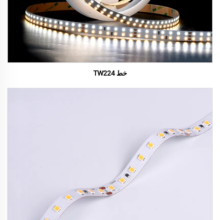
خط TW224