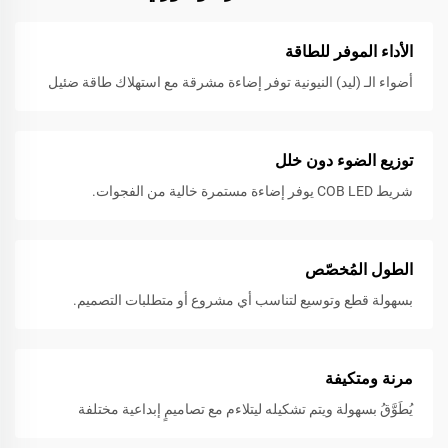
الأداء الموفر للطاقة
أضواء الـ (ليد) النيونية توفر إضاءة مشرقة مع استهلاك طاقة ضئيل
توزيع الضوء دون خلل
شريط COB LED يوفر إضاءة مستمرة خالية من الفجوات.
الطول المُخصّص
بسهولة قطع وتوسيع لتناسب أي مشروع أو متطلبات التصميم.
مرنة ومتكيفة
يُطَوَّقُ بسهولة ويتم تشكيله ليتلاءم مع تصاميمٍ إبداعية مختلفة