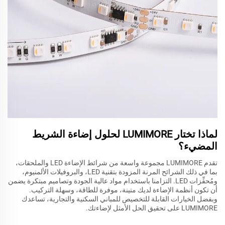
لماذا تختار LUMIMORE لحلول إضاءة الشريط
المضيء؟
تقدم LUMIMORE مجموعة واسعة من شرائط الإضاءة LED والملحقات،
بما في ذلك الشرائح المرنة المزودة بتقنية LED، والبروفيلات الألمنيوم،
ومُحفِّزات LED. التزامنا باستخدام مواد عالية الجودة وتصاميم مبتكرة يضمن
أن تكون أنظمة الإضاءة لديك متينة، موفرة للطاقة، وسهلة التركيب.
وبفضل الخيارات القابلة للتخصيص للمباني السكنية والتجارية، تساعدك
LUMIMORE على تحقيق الحل الأمثل لإضاءتك.