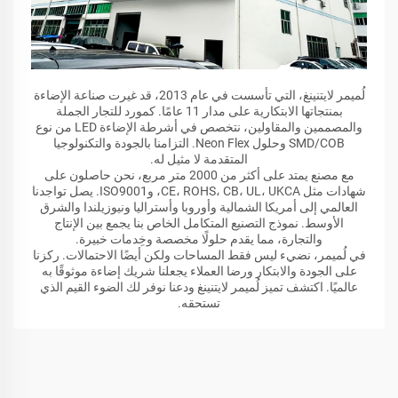
لُميمر لايتنينغ، التي تأسست في عام 2013، قد غيرت صناعة الإضاءة
بمنتجاتها الابتكارية على مدار 11 عامًا. كمورد للتجار الجملة
والمصممين والمقاولين، نتخصص في أشرطة الإضاءة LED من نوع
SMD/COB وحلول Neon Flex. التزامنا بالجودة والتكنولوجيا
المتقدمة لا مثيل له.
مع مصنع يمتد على أكثر من 2000 متر مربع، نحن حاصلون على
شهادات مثل CE، ROHS، CB، UL، UKCA، وISO9001. يصل تواجدنا
العالمي إلى أمريكا الشمالية وأوروبا وأستراليا ونيوزيلندا والشرق
الأوسط. نموذج التصنيع المتكامل الخاص بنا يجمع بين الإنتاج
والتجارة، مما يقدم حلولًا مخصصة وخِدمات خبيرة.
في لُميمر، نضيء ليس فقط المساحات ولكن أيضًا الاحتمالات. ركزنا
على الجودة والابتكار ورضا العملاء يجعلنا شريك إضاءة موثوقًا به
عالميًا. اكتشف تميز لُميمر لايتنينغ ودعنا نوفر لك الضوء القيم الذي
تستحقه.