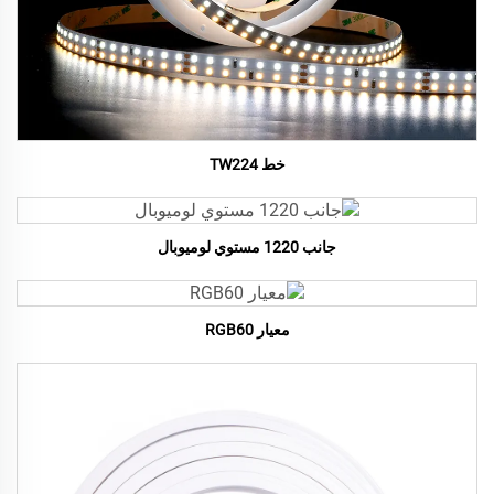
خط TW224
جانب 1220 مستوي لوميوبال
معيار RGB60