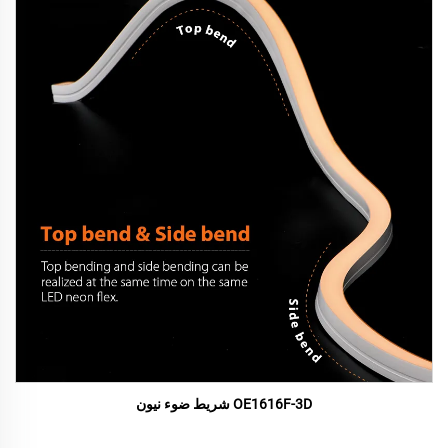
OE1616F-3D شريط ضوء نيون