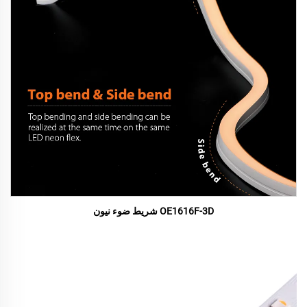
OE1616F-3D شريط ضوء نيون