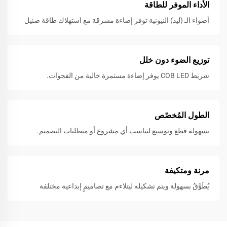
الأداء الموفر للطاقة
أضواء الـ (ليد) النيونية توفر إضاءة مشرقة مع استهلاك طاقة ضئيل
توزيع الضوء دون خلل
شريط COB LED يوفر إضاءة مستمرة خالية من الفجوات.
الطول المُخصّص
بسهولة قطع وتوسيع لتناسب أي مشروع أو متطلبات التصميم.
مرنة ومتكيفة
يُطَوَّقُ بسهولة ويتم تشكيله ليتلاءم مع تصاميمٍ إبداعية مختلفة