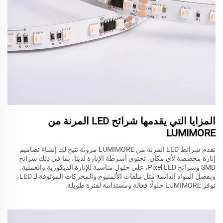
المزايا التي يقدمها شرائح LED المرنة من
LUMIMORE
تقدم شرائط LED المرنة من LUMIMORE مرونة تتيح لك إنشاء تصاميم
إنارة مخصصة لأي مكان. تحتوي أشرطة الإنارة لدينا، بما في ذلك شرائح
SMD وشرائح Pixel LED، على حلول مناسبة للإنارة الديكورية والعملية.
وبفضل المواد الدائمة مثل ملفات الألمنيوم والمحركات الموثوقة لـ LED،
توفر LUMIMORE حلولًا فعالة ومستدامة لفترة طويلة.