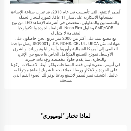
لُميمر لايتنينغ، التي تأسست في عام 2013، قد غيرت صناعة الإضاءة
بمنتجاتها الابتكارية على مدار 11 عامًا. كمورد للتجار الجملة
والمصممين والمقاولين، نتخصص في أشرطة الإضاءة LED من نوع
SMD/COB وحلول Neon Flex. التزامنا بالجودة والتكنولوجيا
المتقدمة لا مثيل له.
مع مصنع يمتد على أكثر من 2000 متر مربع، نحن حاصلون على
شهادات مثل CE، ROHS، CB، UL، UKCA، وISO9001. يصل تواجدنا
العالمي إلى أمريكا الشمالية وأوروبا وأستراليا ونيوزيلندا والشرق
الأوسط. نموذج التصنيع المتكامل الخاص بنا يجمع بين الإنتاج
والتجارة، مما يقدم حلولًا مخصصة وخِدمات خبيرة.
في لُميمر، نضيء ليس فقط المساحات ولكن أيضًا الاحتمالات. ركزنا
على الجودة والابتكار ورضا العملاء يجعلنا شريك إضاءة موثوقًا به
عالميًا. اكتشف تميز لُميمر لايتنينغ ودعنا نوفر لك الضوء القيم الذي
تستحقه.
لماذا تختار "لوميوري"