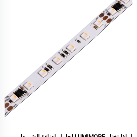
لماذا تختار LUMIMORE لحلول إضاءة الشريط