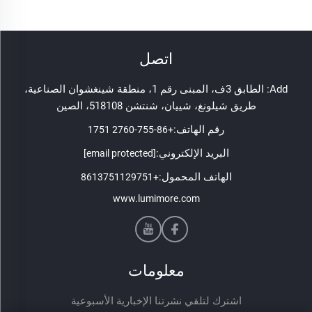
اتصل
Add: الطابق 3ف، المبنى رقم 1، منطقة شينغشوان الصناعية،
طريق شيلونغ، شييان، شنتشن 518108، الصين
رقم الهاتف:
+86-755-2760 1751
البريد الإلكتروني:
[email protected]
الهاتف المحمول:
+8613751129751
www.lumimore.com
معلومات
اشترك لتلقي نشرتنا الإخبارية الأسبوعية